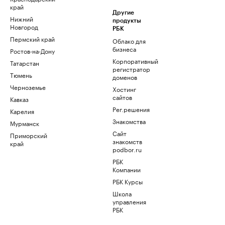
край
Другие
Нижний
продукты
Новгород
РБК
Пермский край
Облако для
бизнеса
Ростов-на-Дону
Корпоративный
Татарстан
регистратор
Тюмень
доменов
Черноземье
Хостинг
сайтов
Кавказ
Рег.решения
Карелия
Знакомства
Мурманск
Сайт
Приморский
знакомств
край
podbor.ru
РБК
Компании
РБК Курсы
Школа
управления
РБК