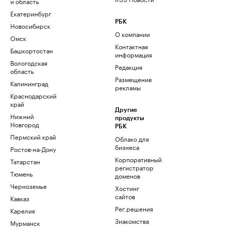
и область
Екатеринбург
РБК
Новосибирск
О компании
Омск
Контактная
Башкортостан
информация
Вологодская
Редакция
область
Размещение
Калининград
рекламы
Краснодарский
край
Другие
Нижний
продукты
Новгород
РБК
Пермский край
Облако для
бизнеса
Ростов-на-Дону
Корпоративный
Татарстан
регистратор
Тюмень
доменов
Черноземье
Хостинг
сайтов
Кавказ
Рег.решения
Карелия
Знакомства
Мурманск