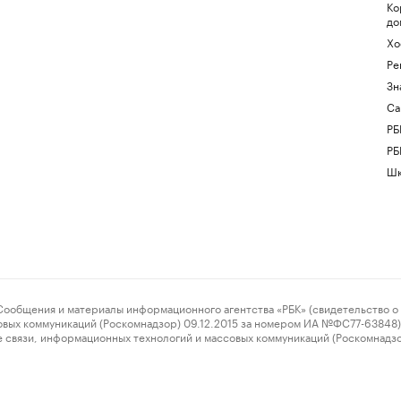
Ко
до
Хо
Ре
Зн
Са
РБ
РБ
Шк
ения и материалы информационного агентства «РБК» (свидетельство о 
овых коммуникаций (Роскомнадзор) 09.12.2015 за номером ИА №ФС77-63848) 
 связи, информационных технологий и массовых коммуникаций (Роскомнадз