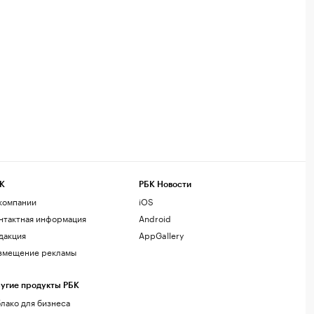
К
РБК Новости
компании
iOS
нтактная информация
Android
дакция
AppGallery
змещение рекламы
угие продукты РБК
лако для бизнеса