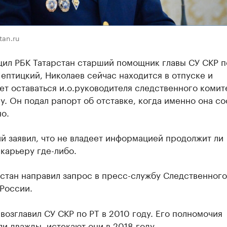
tan.ru
щил РБК Татарстан старший помощник главы СУ СКР п
птицкий, Николаев сейчас находится в отпуске и
т оставаться и.о.руководителя следственного комит
у. Он подал рапорт об отставке, когда именно она со
о.
й заявил, что не владеет информацией продолжит ли
карьеру где-либо.
стан направил запрос в пресс-службу Следственного
России.
возглавил СУ СКР по РТ в 2010 году. Его полномочия
и дважды, истекают они в 2018 году.