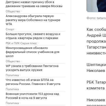
Дептранс назвал причину сбоя в
движении трамваев на севере Москвы
Общество
Александрова обыграла первую
Фото: tatars
ракетку мира Соболенко на турнире
WTA
Как сооб
Спорт
Больше прогулок, свежего воздуха и
Андрей Ше
отдыха: квартиры рядом с парками
продолжае
РБК и ПИК Серия плюс
Татарстан
Минпросвещения обновило
федеральный список учебников для
неизвестн
школ
Общество
Шептицки
WP узнала о требовании Пентагона
Николаев 
ускорить выпуск оружия
Политика
Что известно об атаках БПЛА на
РБК Татар
регионы России. Главное к 9 августа
комитета 
Политика
Военные уничтожили 153 дрона над
Россией в ночь на 9 августа
Николаев 
Политика
продлевал