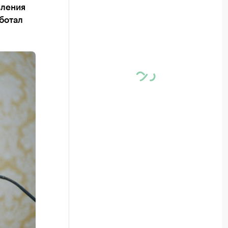
вления
ботал