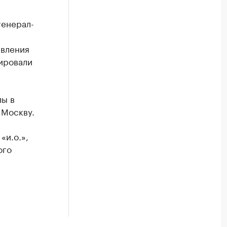
генерал-
авления
ировали
лы в
 Москву.
«и.о.»,
ого