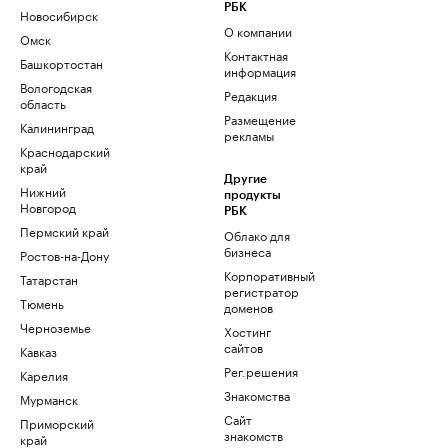
РБК
Новосибирск
О компании
Омск
Контактная
Башкортостан
информация
Вологодская
Редакция
область
Размещение
Калининград
рекламы
Краснодарский
край
Другие
Нижний
продукты
Новгород
РБК
Пермский край
Облако для
бизнеса
Ростов-на-Дону
Корпоративный
Татарстан
регистратор
Тюмень
доменов
Черноземье
Хостинг
сайтов
Кавказ
Рег.решения
Карелия
Знакомства
Мурманск
Сайт
Приморский
знакомств
край