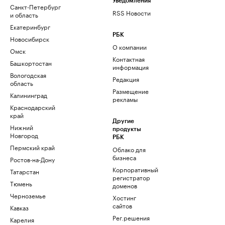
Уведомления
Санкт-Петербург
RSS Новости
и область
Екатеринбург
РБК
Новосибирск
О компании
Омск
Контактная
Башкортостан
информация
Вологодская
Редакция
область
Размещение
Калининград
рекламы
Краснодарский
край
Другие
Нижний
продукты
Новгород
РБК
Пермский край
Облако для
бизнеса
Ростов-на-Дону
Корпоративный
Татарстан
регистратор
Тюмень
доменов
Черноземье
Хостинг
сайтов
Кавказ
Рег.решения
Карелия