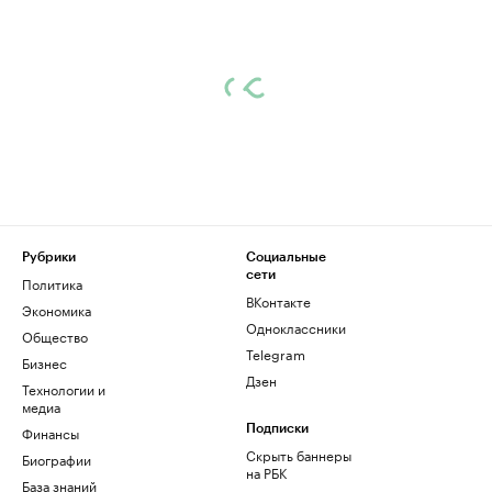
Рубрики
Социальные
сети
Политика
ВКонтакте
Экономика
Одноклассники
Общество
Telegram
Бизнес
Дзен
Технологии и
медиа
Финансы
Подписки
Скрыть баннеры
Биографии
на РБК
База знаний