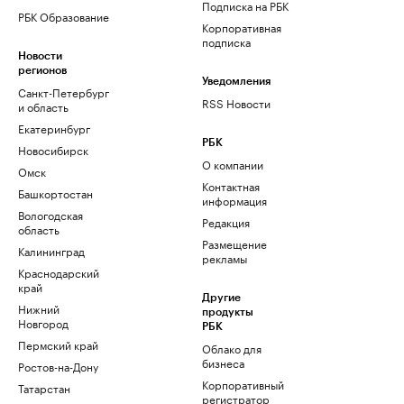
Подписка на РБК
РБК Образование
Корпоративная
подписка
Новости
регионов
Уведомления
Санкт-Петербург
RSS Новости
и область
Екатеринбург
РБК
Новосибирск
О компании
Омск
Контактная
Башкортостан
информация
Вологодская
Редакция
область
Размещение
Калининград
рекламы
Краснодарский
край
Другие
Нижний
продукты
Новгород
РБК
Пермский край
Облако для
бизнеса
Ростов-на-Дону
Корпоративный
Татарстан
регистратор