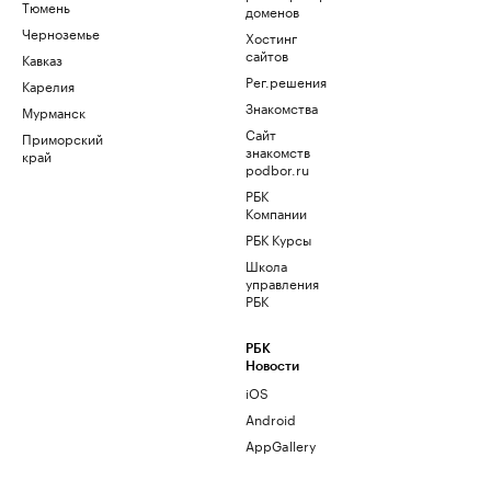
Тюмень
доменов
Черноземье
Хостинг
сайтов
Кавказ
Рег.решения
Карелия
Знакомства
Мурманск
Сайт
Приморский
знакомств
край
podbor.ru
РБК
Компании
РБК Курсы
Школа
управления
РБК
РБК
Новости
iOS
Android
AppGallery