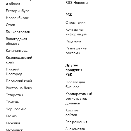
RSS Новости
и область
Екатеринбург
РБК
Новосибирск
О компании
Омск
Контактная
Башкортостан
информация
Вологодская
Редакция
область
Размещение
Калининград
рекламы
Краснодарский
край
Другие
Нижний
продукты
Новгород
РБК
Пермский край
Облако для
бизнеса
Ростов-на-Дону
Корпоративный
Татарстан
регистратор
Тюмень
доменов
Черноземье
Хостинг
сайтов
Кавказ
Рег.решения
Карелия
Знакомства
Мурманск