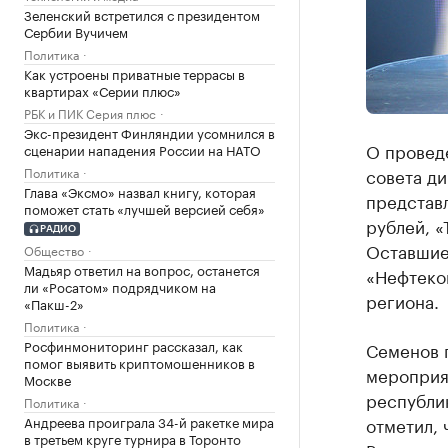
Зеленский встретился с президентом
Сербии Вучичем
Политика
Как устроены приватные террасы в
квартирах «Серии плюс»
РБК и ПИК Серия плюс
Экс-президент Финляндии усомнился в
О провед
сценарии нападения России на НАТО
Политика
совета д
Глава «Эксмо» назвал книгу, которая
представл
поможет стать «лучшей версией себя»
рублей, «
РАДИО
Оставшие
Общество
Мадьяр ответил на вопрос, останется
«Нефтеко
ли «Росатом» подрядчиком на
региона.
«Пакш-2»
Политика
Росфинмониторинг рассказал, как
Семенов 
помог выявить криптомошенников в
мероприя
Москве
республик
Политика
Андреева проиграла 34-й ракетке мира
отметил,
в третьем круге турнира в Торонто