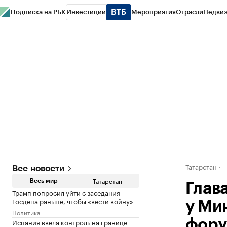
Подписка на РБК
Инвестиции
Мероприятия
Отрасли
Недви
РБК Life
Тренды
Визионеры
Национальные проекты
Город
Стиль
Кр
Спецпроекты СПб
Конференции СПб
Спецпроекты
Проверка конт
Татарстан
Все новости
Татарстан
Весь мир
Глав
Трамп попросил уйти с заседания
Госдепа раньше, чтобы «вести войну»
у Ми
Политика
Испания ввела контроль на границе
фор