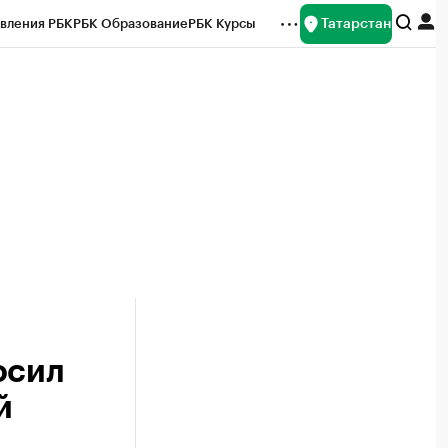
Татарстан
вления РБК
РБК Образование
РБК Курсы
рейтинги
Франшизы
Газета
ок наличной валюты
осил
й