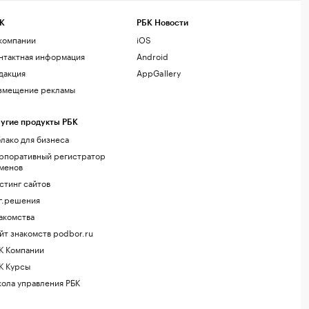
К
РБК Новости
компании
iOS
нтактная информация
Android
дакция
AppGallery
змещение рекламы
угие продукты РБК
лако для бизнеса
рпоративный регистратор
менов
стинг сайтов
г.решения
акомства
йт знакомств podbor.ru
К Компании
К Курсы
ола управления РБК