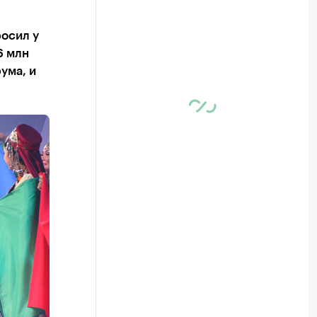
осил у
6 млн
ума, и