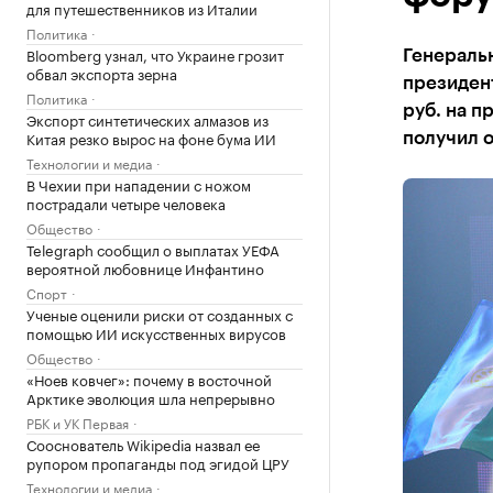
для путешественников из Италии
Политика
Bloomberg узнал, что Украине грозит
Генераль
обвал экспорта зерна
президент
Политика
руб. на п
Экспорт синтетических алмазов из
Китая резко вырос на фоне бума ИИ
получил 
Технологии и медиа
В Чехии при нападении с ножом
пострадали четыре человека
Общество
Telegraph сообщил о выплатах УЕФА
вероятной любовнице Инфантино
Спорт
Ученые оценили риски от созданных с
помощью ИИ искусственных вирусов
Общество
«Ноев ковчег»: почему в восточной
Арктике эволюция шла непрерывно
РБК и УК Первая
Сооснователь Wikipedia назвал ее
рупором пропаганды под эгидой ЦРУ
Технологии и медиа