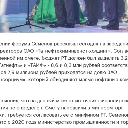
ении форума Семенов рассказал сегодня на заседан
иректоров ОАО «Татнефтехиминвенст-холдинг». Согла
енной им смете, бюджет РТ должен был выделить 3,2
Татнефть» и «ТАИФ» - 8,6 и 8,3 млн рублей соответст
ся 2,9 миллиона рублей приходятся на долю ЗАО
нсорциум», который объединяет малые нефтяные ко
пояснил, что на данный момент источник финансиров
тия не определен. Смету направили в минпромторг
и, требуется согласовать ее с минфином РТ. Семено
 что с 2020 года министерство промышленности и то