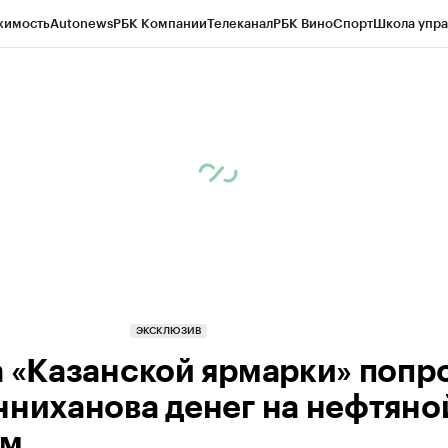
жимость
Autonews
РБК Компании
Телеканал
РБК Вино
Спорт
Школа упра
ипто
РБК Бизнес-среда
Дискуссионный клуб
Исследования
Кредитные 
рагентов
Политика
Экономика
Бизнес
Технологии и медиа
Финансы
Рын
ЭКСКЛЮЗИВ
а «Казанской ярмарки» попр
нниханова денег на нефтяно
ум