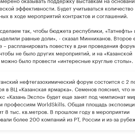
амерено оказывать поддержку выставкам на основани
еской эффективности. Будет учитываться количество
ных в ходе мероприятий контрактов и соглашений.
сделаем так, чтобы бюджета республики, «Татнефть» 
делили равные доли», - сказал Минниханов. Второе 
 – распланировать повестку в дни проведения фору
чтобы не было других мероприятий, и на «Казанской
 можно было провести «интересные круглые столы».
танский нефтегазохимический форум состоится с 2 п
ря в ВЦ «Казанская ярмарка». Семенов пояснил, что 
кс «Казань Экспо» будет еще занят под чемпионат ми
м профессиям WorldSkills. Общая площадь экспозици
ит 8 тыс. кв.метров. В прошлом году в мероприятии
вали более 200 компаний из РТ, России и из-за рубеж