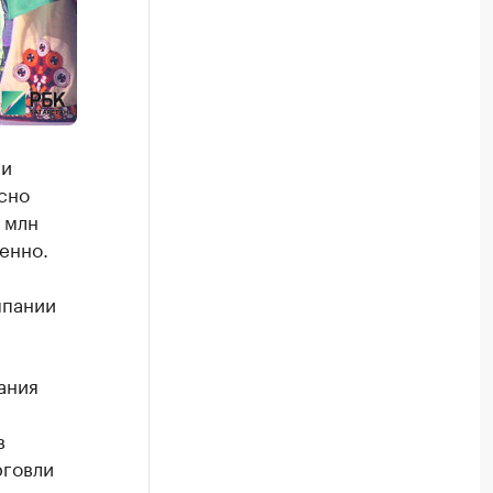
ии
сно
 млн
венно.
мпании
ания
в
рговли