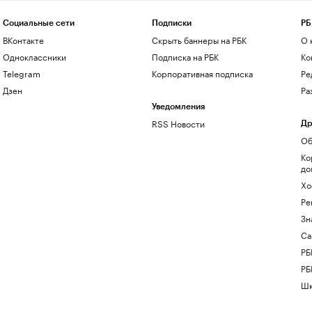
Социальные сети
Подписки
РБ
ВКонтакте
Скрыть баннеры на РБК
О 
Одноклассники
Подписка на РБК
Ко
Telegram
Корпоративная подписка
Ре
Дзен
Ра
Уведомления
RSS Новости
Др
Об
Ко
до
Хо
Ре
Зн
Са
РБ
РБ
Шк