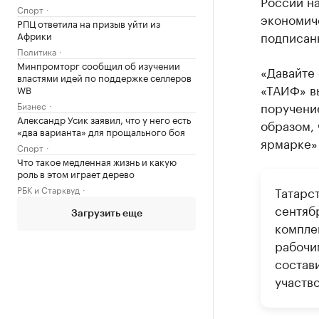
России н
Спорт
экономич
РПЦ ответила на призыв уйти из
подписан
Африки
Политика
Минпромторг сообщил об изучении
«Давайте 
властями идей по поддержке селлеров
«ТАИФ» вы
WB
поручение
Бизнес
Александр Усик заявил, что у него есть
образом, 
«два варианта» для прощального боя
ярмарке»
Спорт
Что такое медленная жизнь и какую
роль в этом играет дерево
РБК и Старквуд
Татарс
сентяб
Загрузить еще
компле
рабочи
состав
участво