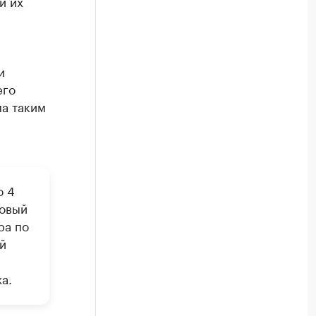
и их
и
его
ма таким
о 4
новый
ра по
й
а.