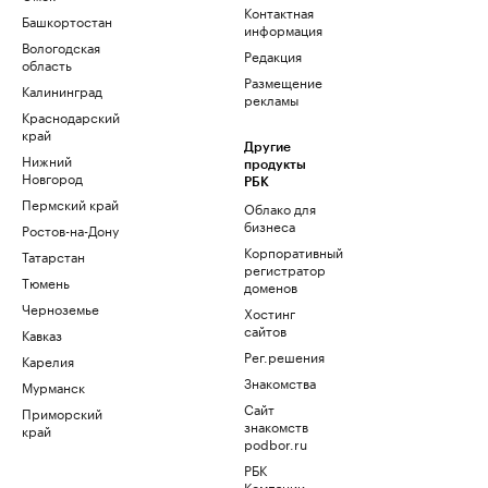
Контактная
Башкортостан
информация
Вологодская
Редакция
область
Размещение
Калининград
рекламы
Краснодарский
край
Другие
Нижний
продукты
Новгород
РБК
Пермский край
Облако для
бизнеса
Ростов-на-Дону
Корпоративный
Татарстан
регистратор
Тюмень
доменов
Черноземье
Хостинг
сайтов
Кавказ
Рег.решения
Карелия
Знакомства
Мурманск
Сайт
Приморский
знакомств
край
podbor.ru
РБК
Компании