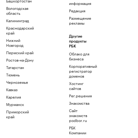
Башкортостан
информация
Вологодская
Редакция
область
Размещение
Калининград
рекламы
Краснодарский
край
Другие
Нижний
продукты
Новгород
РБК
Пермский край
Облако для
бизнеса
Ростов-на-Дону
Корпоративный
Татарстан
регистратор
Тюмень
доменов
Черноземье
Хостинг
сайтов
Кавказ
Рег.решения
Карелия
Знакомства
Мурманск
Сайт
Приморский
знакомств
край
podbor.ru
РБК
Компании