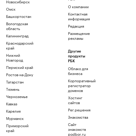
Новосибирск
О компании
Омск
Контактная
Башкортостан
информация
Вологодская
Редакция
область
Размещение
Калининград
рекламы
Краснодарский
край
Другие
Нижний
продукты
Новгород
РБК
Пермский край
Облако для
бизнеса
Ростов-на-Дону
Корпоративный
Татарстан
регистратор
Тюмень
доменов
Черноземье
Хостинг
сайтов
Кавказ
Рег.решения
Карелия
Знакомства
Мурманск
Сайт
Приморский
знакомств
край
podbor.ru