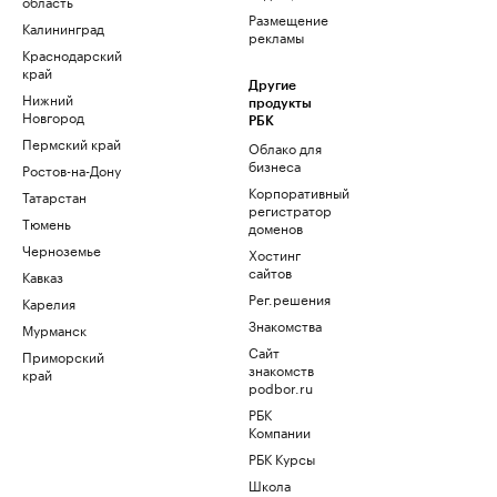
область
Размещение
Калининград
рекламы
Краснодарский
край
Другие
Нижний
продукты
Новгород
РБК
Пермский край
Облако для
бизнеса
Ростов-на-Дону
Корпоративный
Татарстан
регистратор
Тюмень
доменов
Черноземье
Хостинг
сайтов
Кавказ
Рег.решения
Карелия
Знакомства
Мурманск
Сайт
Приморский
знакомств
край
podbor.ru
РБК
Компании
РБК Курсы
Школа