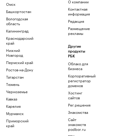
О компании
Омск
Контактная
Башкортостан
информация
Вологодская
Редакция
область
Размещение
Калининград
рекламы
Краснодарский
край
Другие
Нижний
продукты
Новгород
РБК
Пермский край
Облако для
бизнеса
Ростов-на-Дону
Корпоративный
Татарстан
регистратор
Тюмень
доменов
Черноземье
Хостинг
сайтов
Кавказ
Рег.решения
Карелия
Знакомства
Мурманск
Сайт
Приморский
знакомств
край
podbor.ru