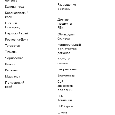
Размещение
Калининград
рекламы
Краснодарский
край
Другие
Нижний
продукты
Новгород
РБК
Пермский край
Облако для
бизнеса
Ростов-на-Дону
Корпоративный
Татарстан
регистратор
Тюмень
доменов
Черноземье
Хостинг
сайтов
Кавказ
Рег.решения
Карелия
Знакомства
Мурманск
Сайт
Приморский
знакомств
край
podbor.ru
РБК
Компании
РБК Курсы
Школа