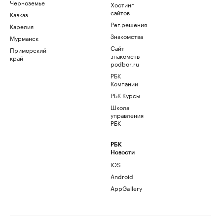
Черноземье
Хостинг
сайтов
Кавказ
Рег.решения
Карелия
Знакомства
Мурманск
Сайт
Приморский
знакомств
край
podbor.ru
РБК
Компании
РБК Курсы
Школа
управления
РБК
РБК
Новости
iOS
Android
AppGallery