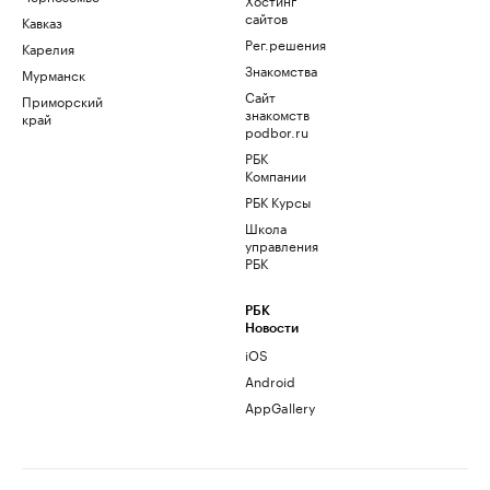
сайтов
Кавказ
Рег.решения
Карелия
Знакомства
Мурманск
Сайт
Приморский
знакомств
край
podbor.ru
РБК
Компании
РБК Курсы
Школа
управления
РБК
РБК
Новости
iOS
Android
AppGallery