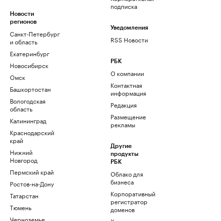
подписка
Новости
регионов
Уведомления
Санкт-Петербург
RSS Новости
и область
Екатеринбург
РБК
Новосибирск
О компании
Омск
Контактная
Башкортостан
информация
Вологодская
Редакция
область
Размещение
Калининград
рекламы
Краснодарский
край
Другие
Нижний
продукты
Новгород
РБК
Пермский край
Облако для
бизнеса
Ростов-на-Дону
Корпоративный
Татарстан
регистратор
Тюмень
доменов
Черноземье
Хостинг