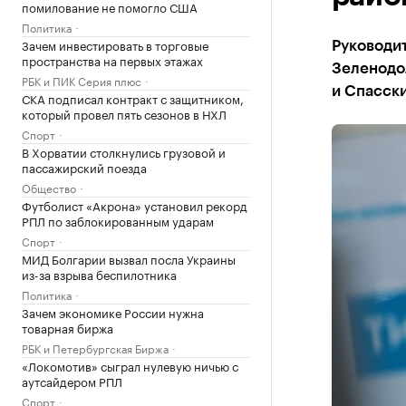
помилование не помогло США
Политика
Зачем инвестировать в торговые
Руководи
пространства на первых этажах
Зеленодо
РБК и ПИК Серия плюс
и Спасск
СКА подписал контракт с защитником,
который провел пять сезонов в НХЛ
Спорт
В Хорватии столкнулись грузовой и
пассажирский поезда
Общество
Футболист «Акрона» установил рекорд
РПЛ по заблокированным ударам
Спорт
МИД Болгарии вызвал посла Украины
из-за взрыва беспилотника
Политика
Зачем экономике России нужна
товарная биржа
РБК и Петербургская Биржа
«Локомотив» сыграл нулевую ничью с
аутсайдером РПЛ
Спорт