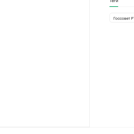
Теги
Госсовет Р