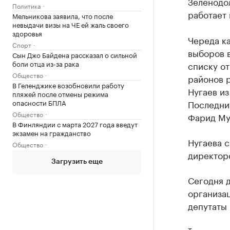
Зеленодол
Политика
работает 
Мельникова заявила, что после
невыдачи визы на ЧЕ ей жаль своего
здоровья
Череда к
Спорт
выборов в
Сын Джо Байдена рассказал о сильной
боли отца из-за рака
списку от
Общество
районов р
В Геленджике возобновили работу
Нугаев из
пляжей после отмены режима
опасности БПЛА
Последний
Общество
Фарид Му
В Финляндии с марта 2027 года введут
экзамен на гражданство
Нугаева 
Общество
директор
Загрузить еще
Сегодня д
организац
депутаты 