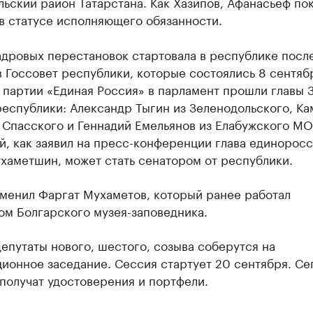
ьский район Татарстана. Как Хазипов, Афанасьеф по
в статусе исполняющего обязанности.
адровых перестановок стартовала в республике посл
 Госсовет республики, которые состоялись 8 сентяб
 партии «Единая Россия» в парламент прошли главы 
еспублики: Александр Тыгин из Зеленодольского, Ка
 Спасского и Геннадий Емельянов из Елабужского МО
, как заявил на пресс-конференции глава единоросс
хаметшин, может стать сенатором от республики.
сменил Фаргат Мухаметов, который ранее работал
ом Болгарского музея-заповедника.
епутаты нового, шестого, созыва соберутся на
ионное заседание. Сессия стартует 20 сентября. Се
получат удостоверения и портфели.