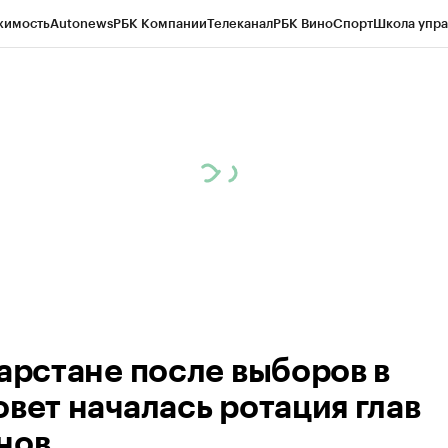
жимость
Autonews
РБК Компании
Телеканал
РБК Вино
Спорт
Школа упра
ипто
РБК Бизнес-среда
Дискуссионный клуб
Исследования
Кредитные 
рагентов
Политика
Экономика
Бизнес
Технологии и медиа
Финансы
Рын
тарстане после выборов в
овет началась ротация глав
нов