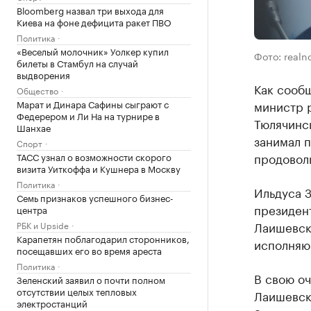
Bloomberg назвал три выхода для
Киева на фоне дефицита ракет ПВО
Политика
«Веселый молочник» Уолкер купил
Фото: realn
билеты в Стамбул на случай
выдворения
Как сообщ
Общество
Марат и Динара Сафины сыграют с
министр р
Федерером и Ли На на турнире в
Тюлячинс
Шанхае
занимал п
Спорт
продовол
ТАСС узнал о возможности скорого
визита Уиткоффа и Кушнера в Москву
Политика
Ильдуса З
Семь признаков успешного бизнес-
президен
центра
Лаишевско
РБК и Upside
Карапетян поблагодарил сторонников,
исполняю
посещавших его во время ареста
Политика
В свою оч
Зеленский заявил о почти полном
отсутствии целых тепловых
Лаишевск
электростанций