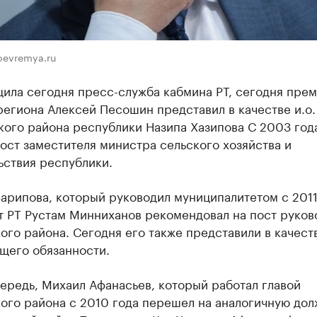
oevremya.ru
ила сегодня пресс-служба кабмина РТ, сегодня прем
егиона Алексей Песошин представил в качестве и.о.
кого района республики Назипа Хазипова С 2003 год
ост заместителя министра сельского хозяйства и
ьствия республики.
арипова, который руководил муниципалитетом с 2011
т РТ Рустам Минниханов рекомендовал на пост руков
го района. Сегодня его также представили в качест
щего обязанности.
ередь, Михаил Афанасьев, который работал главой
ого района с 2010 года перешел на аналогичную дол