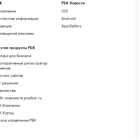
К
РБК Новости
компании
iOS
нтактная информация
Android
дакция
AppGallery
змещение рекламы
угие продукты РБК
лако для бизнеса
рпоративный регистратор
менов
стинг сайтов
г.решения
акомства
йт знакомств podbor.ru
К Компании
К Курсы
ола управления РБК