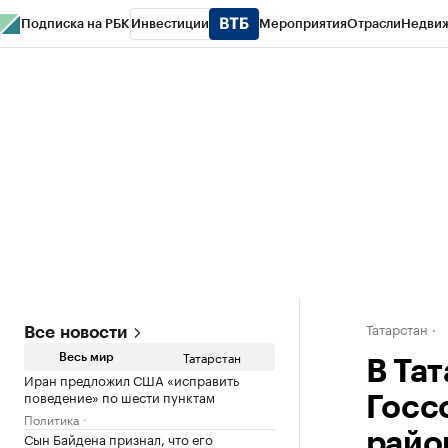
Подписка на РБК
Инвестиции
Мероприятия
Отрасли
Недви
РБК Life
Тренды
Визионеры
Национальные проекты
Город
Стиль
Кр
Спецпроекты СПб
Конференции СПб
Спецпроекты
Проверка конт
Татарстан
Все новости
Татарстан
Весь мир
В Та
Иран предложил США «исправить
поведение» по шести пунктам
Госс
Политика
Сын Байдена признал, что его
райо