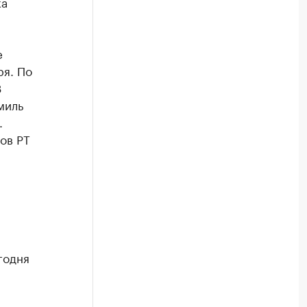
ка
е
ря. По
3
миль
.
ов РТ
годня