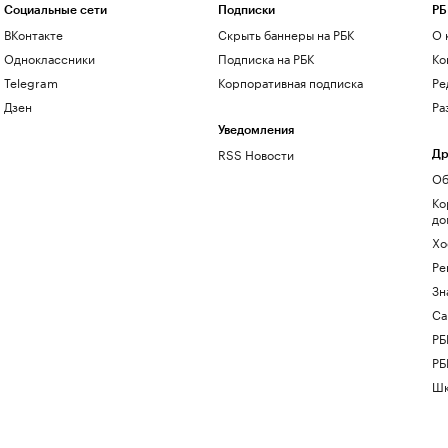
Социальные сети
Подписки
РБ
ВКонтакте
Скрыть баннеры на РБК
О 
Одноклассники
Подписка на РБК
Ко
Telegram
Корпоративная подписка
Ре
Дзен
Ра
Уведомления
RSS Новости
Др
Об
Ко
до
Хо
Ре
Зн
Са
РБ
РБ
Шк