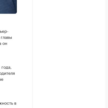
ьер-
 главы
а он
 года,
одителя
ве
жность в