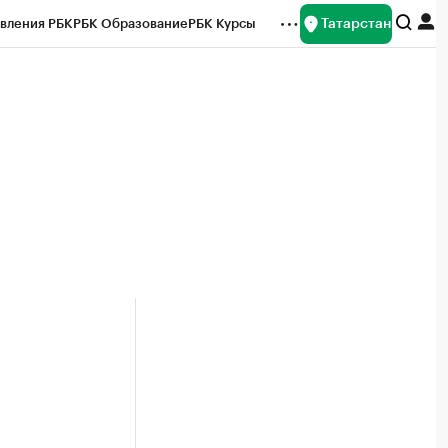
Татарстан
вления РБК
РБК Образование
РБК Курсы
рейтинги
Франшизы
Газета
ок наличной валюты