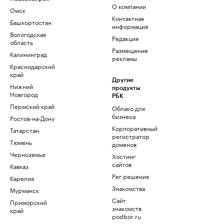
О компании
Омск
Контактная
Башкортостан
информация
Вологодская
Редакция
область
Размещение
Калининград
рекламы
Краснодарский
край
Другие
Нижний
продукты
Новгород
РБК
Пермский край
Облако для
бизнеса
Ростов-на-Дону
Корпоративный
Татарстан
регистратор
Тюмень
доменов
Черноземье
Хостинг
сайтов
Кавказ
Рег.решения
Карелия
Знакомства
Мурманск
Сайт
Приморский
знакомств
край
podbor.ru