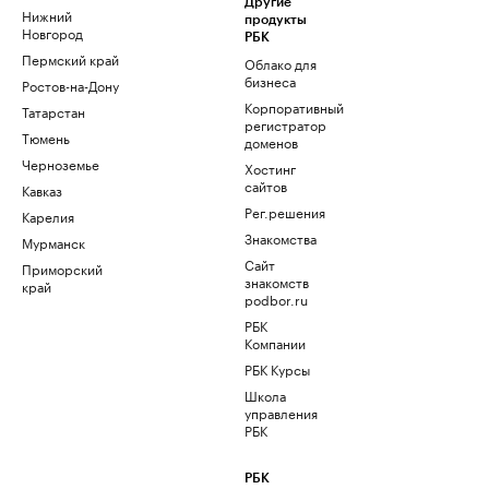
Другие
Нижний
продукты
Новгород
РБК
Пермский край
Облако для
бизнеса
Ростов-на-Дону
Корпоративный
Татарстан
регистратор
Тюмень
доменов
Черноземье
Хостинг
сайтов
Кавказ
Рег.решения
Карелия
Знакомства
Мурманск
Сайт
Приморский
знакомств
край
podbor.ru
РБК
Компании
РБК Курсы
Школа
управления
РБК
РБК