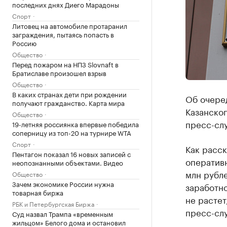
последних днях Диего Марадоны
Спорт
Литовец на автомобиле протаранил
заграждения, пытаясь попасть в
Россию
Общество
Перед пожаром на НПЗ Slovnaft в
Братиславе произошел взрыв
Общество
В каких странах дети при рождении
Об очере
получают гражданство. Карта мира
Казанског
Общество
пресс-слу
19-летняя россиянка впервые победила
соперницу из топ-20 на турнире WTA
Спорт
Как расск
Пентагон показал 16 новых записей с
оператив
неопознанными объектами. Видео
млн рубле
Общество
Зачем экономике России нужна
заработно
товарная биржа
не растет
РБК и Петербургская Биржа
пресс-сл
Суд назвал Трампа «временным
жильцом» Белого дома и остановил