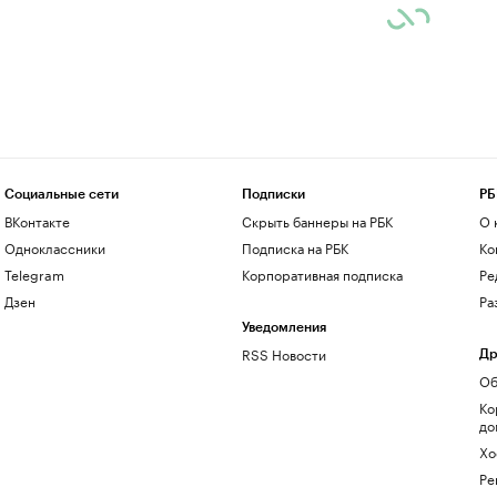
Социальные сети
Подписки
РБ
ВКонтакте
Скрыть баннеры на РБК
О 
Одноклассники
Подписка на РБК
Ко
Telegram
Корпоративная подписка
Ре
Дзен
Ра
Уведомления
RSS Новости
Др
Об
Ко
до
Хо
Ре