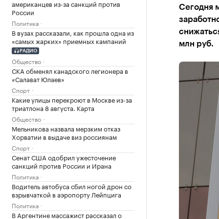
американцев из-за санкций против
Сегодня м
России
заработн
Политика
В вузах рассказали, как прошла одна из
снижаться
«самых жарких» приемных кампаний
млн руб.
РАДИО
Общество
СКА обменял канадского легионера в
«Салават Юлаев»
Спорт
Какие улицы перекроют в Москве из-за
триатлона 8 августа. Карта
Общество
Мельникова назвала мерзким отказ
Хорватии в выдаче виз россиянам
Спорт
Сенат США одобрил ужесточение
санкций против России и Ирана
Политика
Водитель автобуса сбил ногой дрон со
взрывчаткой в аэропорту Лейпцига
Политика
В Аргентине массажист рассказал о