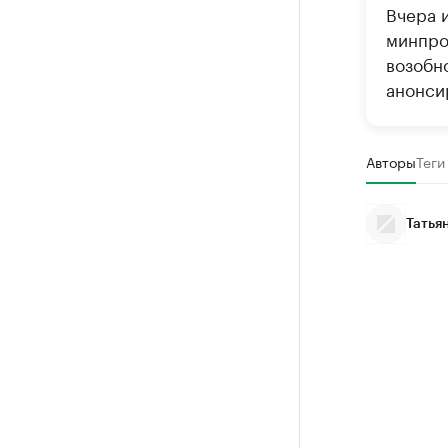
Вчера 
минпро
возобн
анонсир
Авторы
Теги
Татья