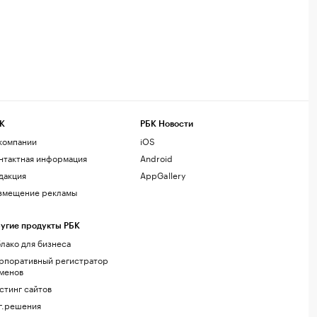
К
РБК Новости
компании
iOS
нтактная информация
Android
дакция
AppGallery
змещение рекламы
угие продукты РБК
лако для бизнеса
рпоративный регистратор
менов
стинг сайтов
г.решения