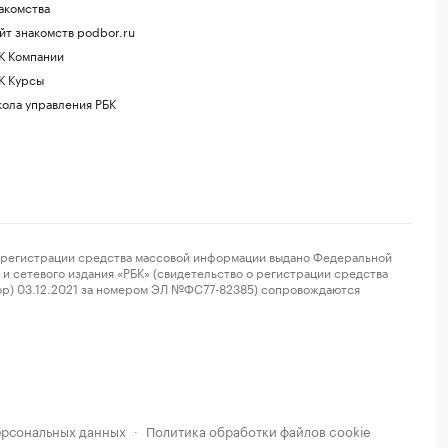
акомства
йт знакомств podbor.ru
К Компании
К Курсы
ола управления РБК
регистрации средства массовой информации выдано Федеральной
и сетевого издания «РБК» (свидетельство о регистрации средства
ор) 03.12.2021 за номером ЭЛ №ФС77-82385) сопровождаются
ерсональных данных
Политика обработки файлов cookie
·