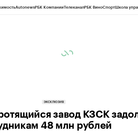
жимость
Autonews
РБК Компании
Телеканал
РБК Вино
Спорт
Школа упра
ипто
РБК Бизнес-среда
Дискуссионный клуб
Исследования
Кредитные 
рагентов
Политика
Экономика
Бизнес
Технологии и медиа
Финансы
Рын
ЭКСКЛЮЗИВ
ротящийся завод КЗСК задо
удникам 48 млн рублей