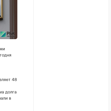
ами
егодня
вляет 48
ма долга
зали в