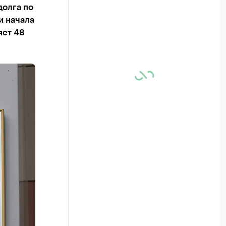
долга по
и начала
яет 48