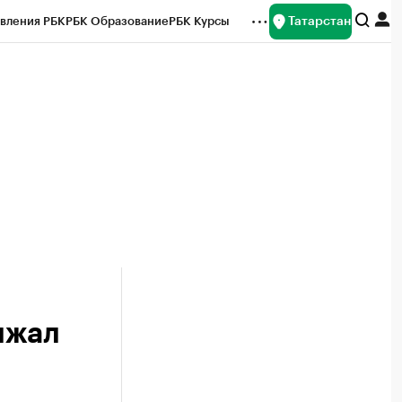
Татарстан
вления РБК
РБК Образование
РБК Курсы
рейтинги
Франшизы
Газета
ок наличной валюты
лжал