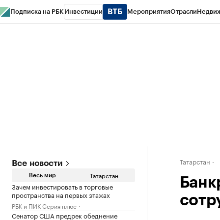
Подписка на РБК
Инвестиции
Мероприятия
Отрасли
Недви
РБК Life
Тренды
Визионеры
Национальные проекты
Город
Стиль
Кр
Спецпроекты СПб
Конференции СПб
Спецпроекты
Проверка конт
Татарстан
Все новости
Татарстан
Весь мир
Банк
Зачем инвестировать в торговые
пространства на первых этажах
сотр
РБК и ПИК Серия плюс
Сенатор США предрек обеднение