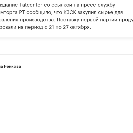
издание Тatcenter со ссылкой на пресс-службу
мторга РТ сообщило, что КЗСК закупил сырье для
овления производства. Поставку первой партии прод
овали на период с 21 по 27 октября.
на Ренкова