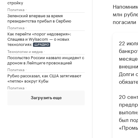
стройку
Напомним,
Политика
млн рубл
Зеленский впервые за время
президентства прибыл в Сербию
погасили 
Политика
Как перейти «порог недоверия»:
Слащева и Wylsacom — о новых
22 июл
технологиях
РАДИО
банкро
Технологии и медиа
месяце
Посольство России назвало инцидент с
дроном в Лейпциге провокацией
внешни
Политика
Долги о
Рубио рассказал, как США затягивают
обязат
«петлю» вокруг Кубы
Политика
20 сен
Загрузить еще
предпр
выполн
был по
«Промы