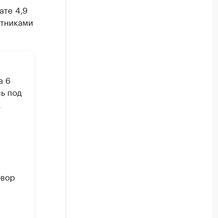
ате 4,9
отниками
а 6
ь под
.
овор