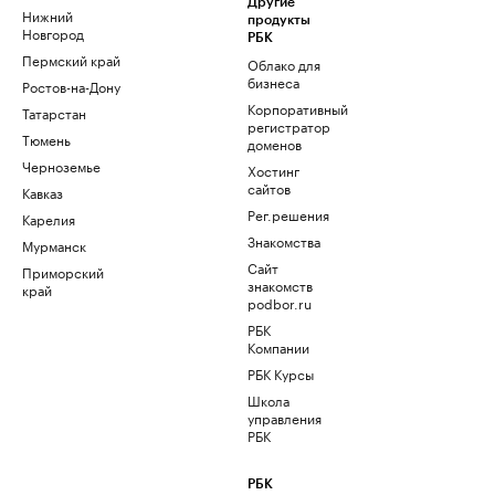
Другие
Нижний
продукты
Новгород
РБК
Пермский край
Облако для
бизнеса
Ростов-на-Дону
Корпоративный
Татарстан
регистратор
Тюмень
доменов
Черноземье
Хостинг
сайтов
Кавказ
Рег.решения
Карелия
Знакомства
Мурманск
Сайт
Приморский
знакомств
край
podbor.ru
РБК
Компании
РБК Курсы
Школа
управления
РБК
РБК