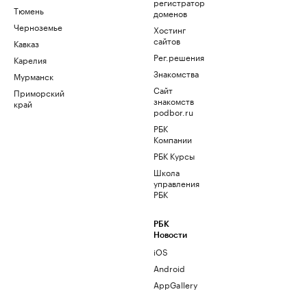
регистратор
Тюмень
доменов
Черноземье
Хостинг
сайтов
Кавказ
Рег.решения
Карелия
Знакомства
Мурманск
Сайт
Приморский
знакомств
край
podbor.ru
РБК
Компании
РБК Курсы
Школа
управления
РБК
РБК
Новости
iOS
Android
AppGallery