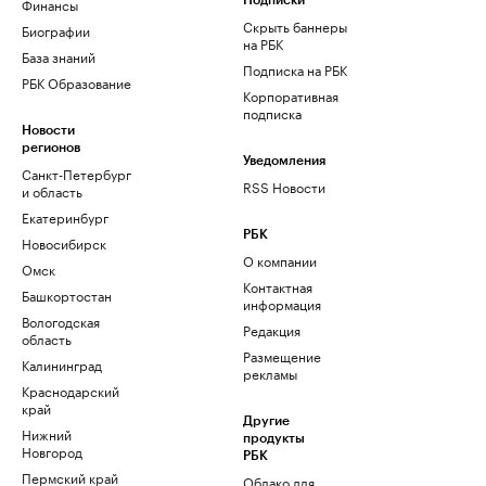
Финансы
Подписки
Скрыть баннеры
Биографии
на РБК
База знаний
Подписка на РБК
РБК Образование
Корпоративная
подписка
Новости
регионов
Уведомления
Санкт-Петербург
RSS Новости
и область
Екатеринбург
РБК
Новосибирск
О компании
Омск
Контактная
Башкортостан
информация
Вологодская
Редакция
область
Размещение
Калининград
рекламы
Краснодарский
край
Другие
Нижний
продукты
Новгород
РБК
Пермский край
Облако для