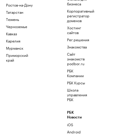
бизнеса
Ростов-на-Дону
Корпоративный
Татарстан
регистратор
Тюмень
доменов
Черноземье
Хостинг
сайтов
Кавказ
Рег.решения
Карелия
Знакомства
Мурманск
Сайт
Приморский
знакомств
край
podbor.ru
РБК
Компании
РБК Курсы
Школа
управления
РБК
РБК
Новости
iOS
Android