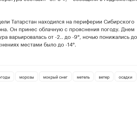
дели Татарстан находился на периферии Сибирского
на. Он принес облачную с прояснения погоду. Днем
ра варьировалась от -2.. до -9°, ночью понижались до -
нениях местами было до -14°.
огоды
морозы
мокрый снег
метель
ветер
осадки