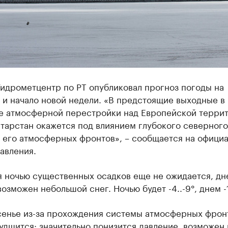
идрометцентр по РТ опубликовал прогноз погоды на
 и начало новой недели. «В предстоящие выходные в
те атмосферной перестройки над Европейской терри
тарстан окажется под влиянием глубокого северного
и его атмосферных фронтов», – сообщается на офици
авления.
я ночью существенных осадков еще не ожидается, дн
озможен небольшой снег. Ночью будет -4..-9°, днем -1.
сенье из-за прохождения системы атмосферных фрон
удшится: значительно понизится давление, возможен