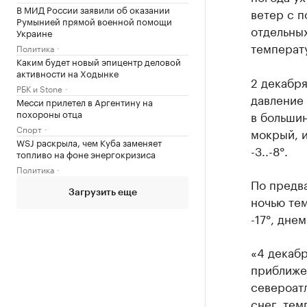
В МИД России заявили об оказании
ветер с п
Румынией прямой военной помощи
отдельных
Украине
температу
Политика
Каким будет новый эпицентр деловой
активности на Ходынке
2 декабр
РБК и Stone
давление 
Месси прилетел в Аргентину на
похороны отца
в большин
Спорт
мокрый, и
WSJ раскрыла, чем Куба заменяет
-3..-8°.
топливо на фоне энергокризиса
Политика
По предва
Загрузить еще
ночью тем
-17°, днем:
«4 декабр
приближе
североатл
снег, тем