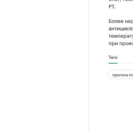
РТ.
Более не
антицикло
температу
при прояс
Теги
прогноз п