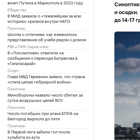
визит Путина в Мариуполь в 2023 году
Синоптик
Общество
и осадки.
В МИД заявили о «тяжелейшем за всю
историю» кризисе внутри НАТО
до 14-17 
Политика
Школы с отличием: как изменилось
представление об учебе рядом с домом
РБК и ПИК Серия плюс
В «Локомотиве» ответили на
сообщения о переходе Батракова в
«Галатасарай»
Спорт
Глава МВД Германии заявил, что страна
«стала целью гибридной войны»
Политика
Минобороны назвало число сбитых за
сутки воздушных целей ВСУ
Политика
Число погибших при атаке БПЛА на
Белгород выросло до пяти
Политика
В Первой лиге забили гол после
кульбита из аута