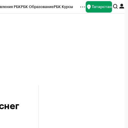
Татарстан
вления РБК
РБК Образование
РБК Курсы
рейтинги
Франшизы
Газета
ок наличной валюты
снег