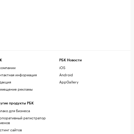
К
РБК Новости
компании
iOS
нтактная информация
Android
дакция
AppGallery
змещение рекламы
угие продукты РБК
лако для бизнеса
рпоративный регистратор
менов
стинг сайтов