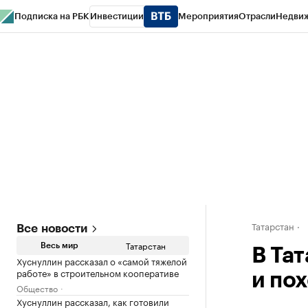
Подписка на РБК
Инвестиции
Мероприятия
Отрасли
Недви
РБК Life
Тренды
Визионеры
Национальные проекты
Город
Стиль
Кр
Спецпроекты СПб
Конференции СПб
Спецпроекты
Проверка конт
Татарстан
Все новости
Татарстан
Весь мир
В Та
Хуснуллин рассказал о «самой тяжелой
работе» в строительном кооперативе
и пох
Общество
Хуснуллин рассказал, как готовили