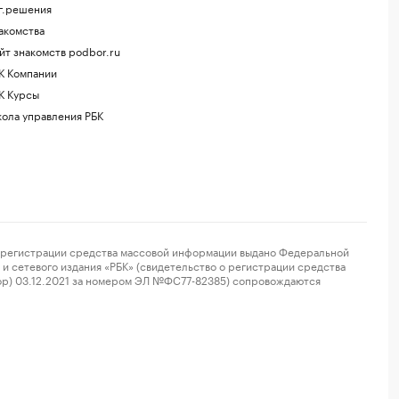
г.решения
акомства
йт знакомств podbor.ru
К Компании
К Курсы
ола управления РБК
регистрации средства массовой информации выдано Федеральной
и сетевого издания «РБК» (свидетельство о регистрации средства
ор) 03.12.2021 за номером ЭЛ №ФС77-82385) сопровождаются