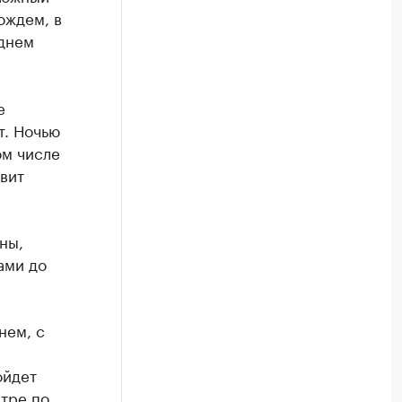
ождем, в
 днем
е
т. Ночью
ом числе
вит
ны,
ами до
нем, с
ойдет
нтре по