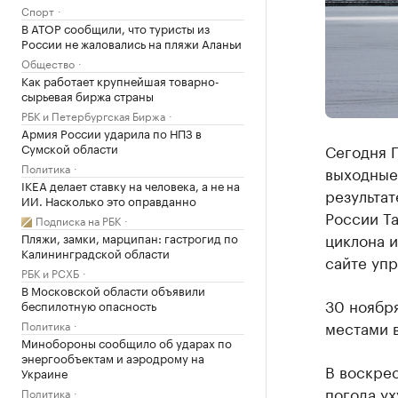
Спорт
В АТОР сообщили, что туристы из
России не жаловались на пляжи Аланьи
Общество
Как работает крупнейшая товарно-
сырьевая биржа страны
РБК и Петербургская Биржа
Армия России ударила по НПЗ в
Сумской области
Сегодня Г
Политика
выходные
IKEA делает ставку на человека, а не на
результа
ИИ. Насколько это оправданно
России Та
Подписка на РБК
циклона 
Пляжи, замки, марципан: гастрогид по
Калининградской области
сайте упр
РБК и РСХБ
В Московской области объявили
30 ноябр
беспилотную опасность
местами в
Политика
Минобороны сообщило об ударах по
энергообъектам и аэродрому на
В воскре
Украине
погода ух
Политика