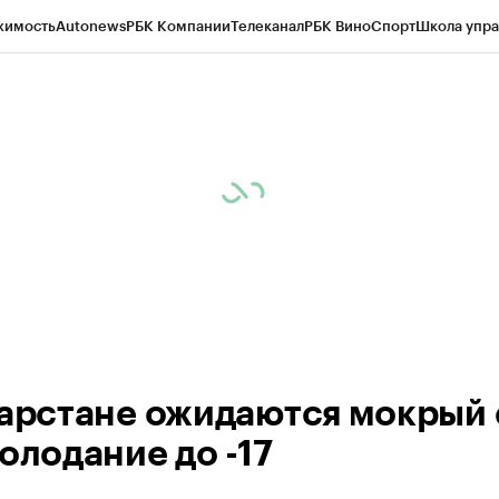
жимость
Autonews
РБК Компании
Телеканал
РБК Вино
Спорт
Школа упра
ипто
РБК Бизнес-среда
Дискуссионный клуб
Исследования
Кредитные 
рагентов
Политика
Экономика
Бизнес
Технологии и медиа
Финансы
Рын
тарстане ожидаются мокрый 
олодание до -17