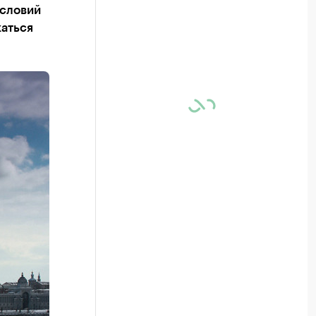
условий
каться