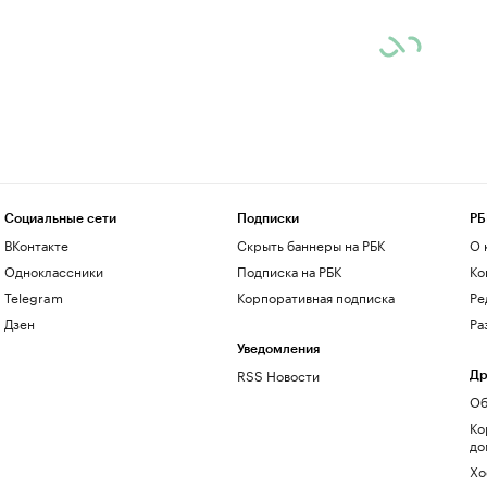
Социальные сети
Подписки
РБ
ВКонтакте
Скрыть баннеры на РБК
О 
Одноклассники
Подписка на РБК
Ко
Telegram
Корпоративная подписка
Ре
Дзен
Ра
Уведомления
RSS Новости
Др
Об
Ко
до
Хо