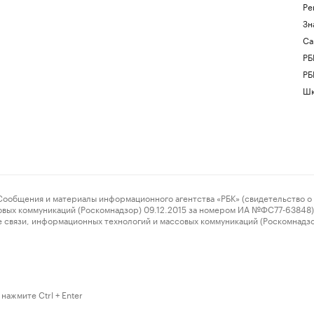
Ре
Зн
Са
РБ
РБ
Шк
ения и материалы информационного агентства «РБК» (свидетельство о 
овых коммуникаций (Роскомнадзор) 09.12.2015 за номером ИА №ФС77-63848) 
 связи, информационных технологий и массовых коммуникаций (Роскомнадз
нажмите Ctrl + Enter