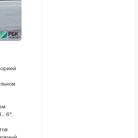
торией
альном
ем
.-6°.
тов
 южный