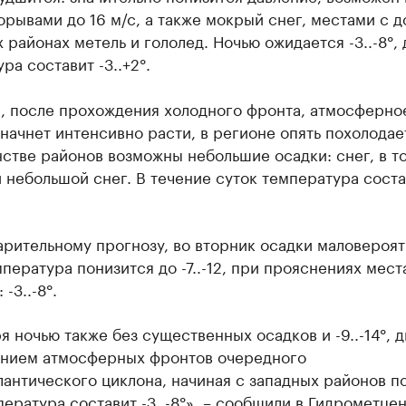
орывами до 16 м/с, а также мокрый снег, местами с д
 районах метель и гололед. Ночью ожидается -3..-8°,
ра составит -3..+2°.
я, после прохождения холодного фронта, атмосферно
начнет интенсивно расти, в регионе опять похолодае
стве районов возможны небольшие осадки: снег, в т
 небольшой снег. В течение суток температура соста
рительному прогнозу, во вторник осадки маловероят
пература понизится до -7..-12, при прояснениях мест
 -3..-8°.
я ночью также без существенных осадков и -9..-14°, д
нием атмосферных фронтов очередного
антического циклона, начиная с западных районов п
пература составит -3..-8°», – сообщили в Гидрометце