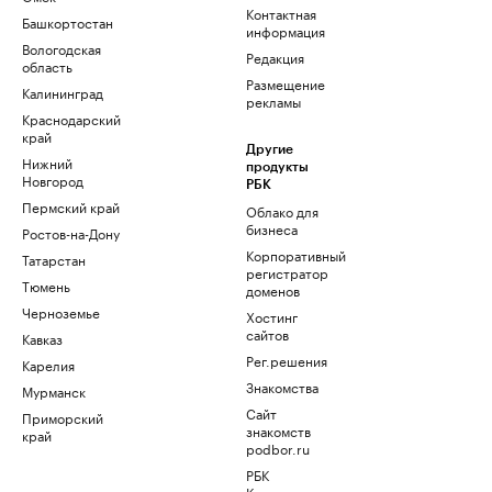
Контактная
Башкортостан
информация
Вологодская
Редакция
область
Размещение
Калининград
рекламы
Краснодарский
край
Другие
Нижний
продукты
Новгород
РБК
Пермский край
Облако для
бизнеса
Ростов-на-Дону
Корпоративный
Татарстан
регистратор
Тюмень
доменов
Черноземье
Хостинг
сайтов
Кавказ
Рег.решения
Карелия
Знакомства
Мурманск
Сайт
Приморский
знакомств
край
podbor.ru
РБК
Компании