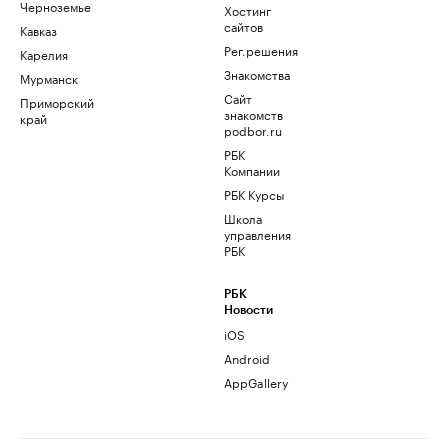
Черноземье
Хостинг
сайтов
Кавказ
Рег.решения
Карелия
Знакомства
Мурманск
Сайт
Приморский
знакомств
край
podbor.ru
РБК
Компании
РБК Курсы
Школа
управления
РБК
РБК
Новости
iOS
Android
AppGallery