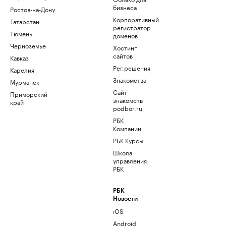
бизнеса
Ростов-на-Дону
Корпоративный
Татарстан
регистратор
Тюмень
доменов
Черноземье
Хостинг
сайтов
Кавказ
Рег.решения
Карелия
Знакомства
Мурманск
Сайт
Приморский
знакомств
край
podbor.ru
РБК
Компании
РБК Курсы
Школа
управления
РБК
РБК
Новости
iOS
Android