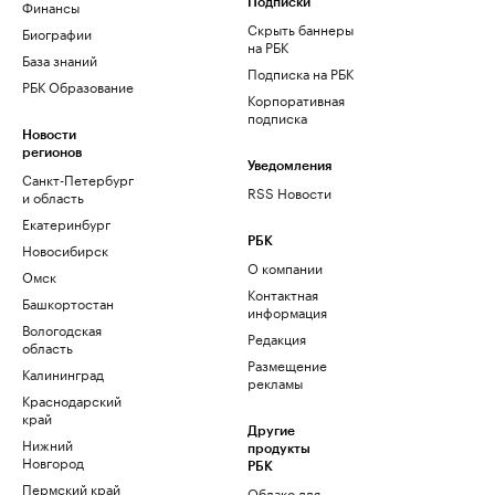
Финансы
Подписки
Скрыть баннеры
Биографии
на РБК
База знаний
Подписка на РБК
РБК Образование
Корпоративная
подписка
Новости
регионов
Уведомления
Санкт-Петербург
RSS Новости
и область
Екатеринбург
РБК
Новосибирск
О компании
Омск
Контактная
Башкортостан
информация
Вологодская
Редакция
область
Размещение
Калининград
рекламы
Краснодарский
край
Другие
Нижний
продукты
Новгород
РБК
Пермский край
Облако для