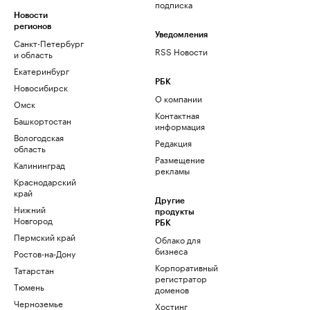
подписка
Новости
регионов
Уведомления
Санкт-Петербург
RSS Новости
и область
Екатеринбург
РБК
Новосибирск
О компании
Омск
Контактная
Башкортостан
информация
Вологодская
Редакция
область
Размещение
Калининград
рекламы
Краснодарский
край
Другие
Нижний
продукты
Новгород
РБК
Пермский край
Облако для
бизнеса
Ростов-на-Дону
Корпоративный
Татарстан
регистратор
Тюмень
доменов
Черноземье
Хостинг