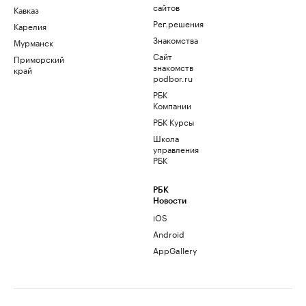
сайтов
Кавказ
Рег.решения
Карелия
Знакомства
Мурманск
Сайт
Приморский
знакомств
край
podbor.ru
РБК
Компании
РБК Курсы
Школа
управления
РБК
РБК
Новости
iOS
Android
AppGallery