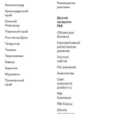
Размещение
Калининград
рекламы
Краснодарский
край
Другие
Нижний
продукты
Новгород
РБК
Пермский край
Облако для
бизнеса
Ростов-на-Дону
Корпоративный
Татарстан
регистратор
Тюмень
доменов
Черноземье
Хостинг
сайтов
Кавказ
Рег.решения
Карелия
Знакомства
Мурманск
Сайт
Приморский
знакомств
край
podbor.ru
РБК
Компании
РБК Курсы
Школа
управления