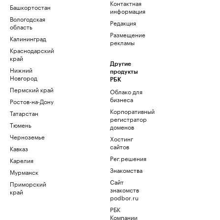
Контактная
Башкортостан
информация
Вологодская
Редакция
область
Размещение
Калининград
рекламы
Краснодарский
край
Другие
Нижний
продукты
Новгород
РБК
Пермский край
Облако для
бизнеса
Ростов-на-Дону
Корпоративный
Татарстан
регистратор
Тюмень
доменов
Черноземье
Хостинг
сайтов
Кавказ
Рег.решения
Карелия
Знакомства
Мурманск
Сайт
Приморский
знакомств
край
podbor.ru
РБК
Компании