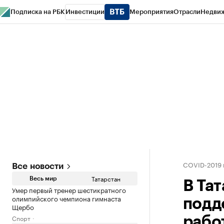
Подписка на РБК
Инвестиции
Мероприятия
Отрасли
Недви
РБК Life
Тренды
Визионеры
Национальные проекты
Город
Стиль
Кр
Спецпроекты СПб
Конференции СПб
Спецпроекты
Проверка конт
COVID-2019 
Все новости
Татарстан
Весь мир
В Тат
Умер первый тренер шестикратного
олимпийского чемпиона гимнаста
подд
Щербо
Спорт
рабо