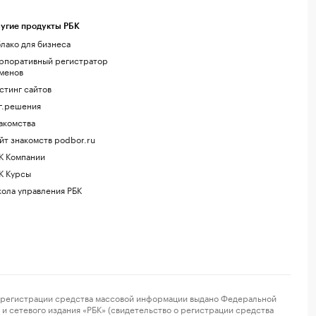
угие продукты РБК
лако для бизнеса
рпоративный регистратор
менов
стинг сайтов
г.решения
акомства
йт знакомств podbor.ru
К Компании
К Курсы
ола управления РБК
регистрации средства массовой информации выдано Федеральной
и сетевого издания «РБК» (свидетельство о регистрации средства