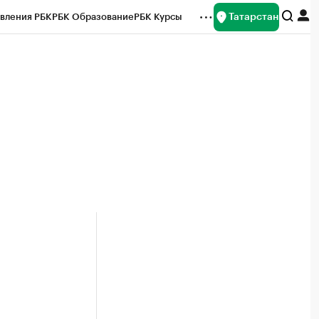
Татарстан
вления РБК
РБК Образование
РБК Курсы
рейтинги
Франшизы
Газета
ок наличной валюты