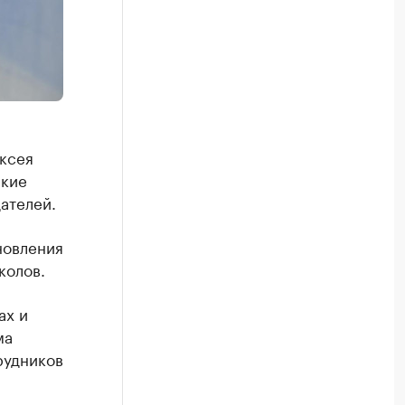
ксея
ские
ателей.
новления
колов.
ах и
ма
рудников