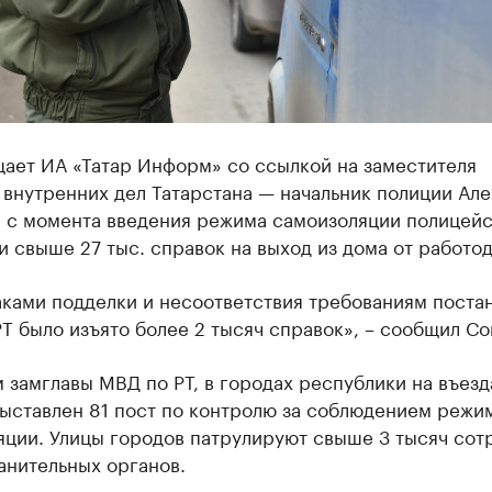
щает ИА «Татар Информ» со ссылкой на заместителя
внутренних дел Татарстана — начальник полиции Але
, с момента введения режима самоизоляции полицей
 свыше 27 тыс. справок на выход из дома от работод
аками подделки и несоответствия требованиям поста
Т было изъято более 2 тысяч справок», – сообщил Со
 замглавы МВД по РТ, в городах республики на въезд
выставлен 81 пост по контролю за соблюдением режи
яции. Улицы городов патрулируют свыше 3 тысяч сот
анительных органов.