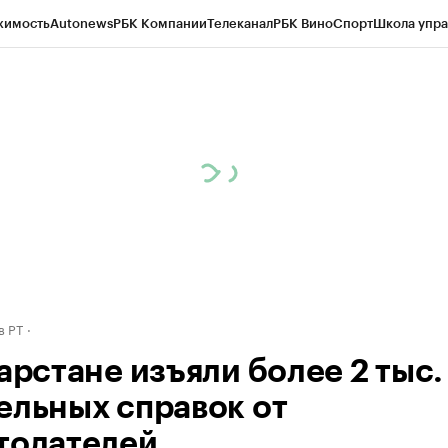
жимость
Autonews
РБК Компании
Телеканал
РБК Вино
Спорт
Школа упра
ипто
РБК Бизнес-среда
Дискуссионный клуб
Исследования
Кредитные 
рагентов
Политика
Экономика
Бизнес
Технологии и медиа
Финансы
Рын
в РТ
арстане изъяли более 2 тыс.
ельных справок от
тодателей