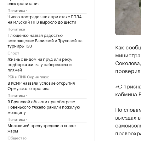
электропитания
Политика
Число пострадавших при атаке БПЛА
на Ильский НПЗ выросло до шести
Политика
Плющенко назвал радостью
возвращение Валиевой и Трусовой на
турниры ISU
Как сооб
Спорт
министра 
Жизнь с видом на пруд или реку:
Соколова
подборка жилья у набережных и
пляжей
проверили
РБК и ПИК Серия плюс
В КСИР назвали условие открытия
«С призн
Ормузского пролива
кабмина Р
Политика
В Брянской области при обстреле
Новенького тяжело ранили пожилую
По словам
женщину
выездах 
Политика
самоизол
Москвичей предупредили о спаде
жары
правоохр
Общество