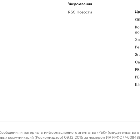
Уведомления
RSS Новости
Др
Об
Ко
до
Хо
Ре
Зн
Са
РБ
РБ
Шк
ения и материалы информационного агентства «РБК» (свидетельство о 
овых коммуникаций (Роскомнадзор) 09.12.2015 за номером ИА №ФС77-63848) 