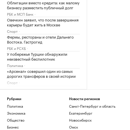
Облигации вместо кредита: как малому
бизнесу разместить публичный долг
РБК и МСП Банк
Овечкин заявил, что после завершения
карьеры будет жить в Москве
Спорт
Фермы, рестораны и отели Дальнего
Востока. Гастрогид
РБК и РСХБ
У побережья Турции обнаружили
неизвестный беспилотник
Политика
«Арсенал» совершил один из самых
дорогих трансферов в своей истории
Спорт
Загрузить еще
Рубрики
Новости регионов
Политика
Санкт-Петербург и область
Экономика
Екатеринбург
Общество
Новосибирск
Бизнес
Омск