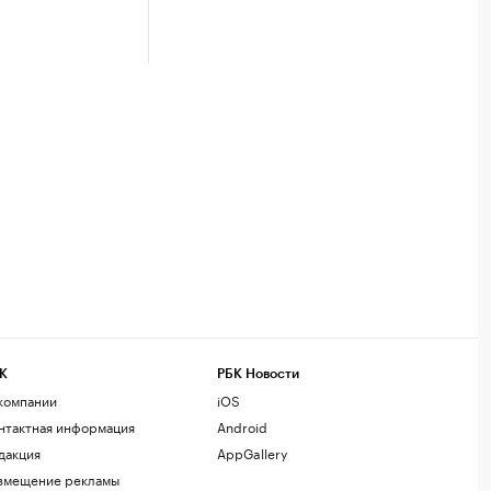
К
РБК Новости
компании
iOS
нтактная информация
Android
дакция
AppGallery
змещение рекламы