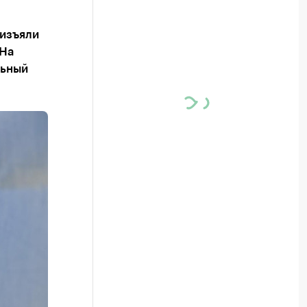
 изъяли
 На
льный