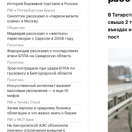
История биржевой торговли в России
РБК и Петербургская Биржа
Синоптик рассказал о «первом визите
В Татарст
осени» в Москву
свыше 2 т
Общество
въездах и
Медведев рассказал о «жестких»
пост
переговорах с Саркози в 2008 году
Политика
Федорищев рассказал о последствиях
атаки БПЛА на Самарскую область
Политика
Трое пострадали при ударе БПЛА по
грузовику в Белгородской области
Политика
Искусственный интеллект вызовет
массовые увольнения — и еще 10
мифов
РБК и Yandex Cloud
Зачем малому и среднему бизнесу
облигации и что важно знать о бирже
РБК и МСП Банк
На Запорожской АЭС объяснили
причину отключения внешнего