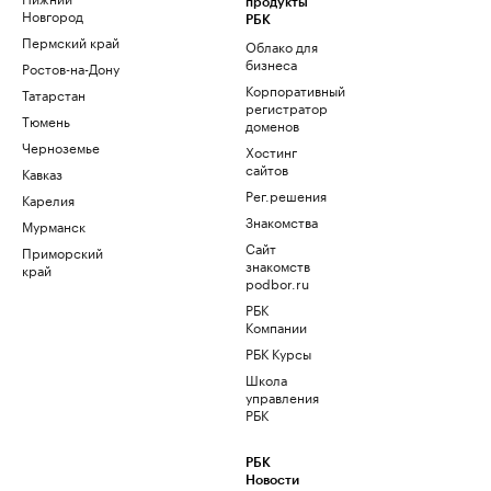
продукты
Новгород
РБК
Пермский край
Облако для
бизнеса
Ростов-на-Дону
Корпоративный
Татарстан
регистратор
Тюмень
доменов
Черноземье
Хостинг
сайтов
Кавказ
Рег.решения
Карелия
Знакомства
Мурманск
Сайт
Приморский
знакомств
край
podbor.ru
РБК
Компании
РБК Курсы
Школа
управления
РБК
РБК
Новости