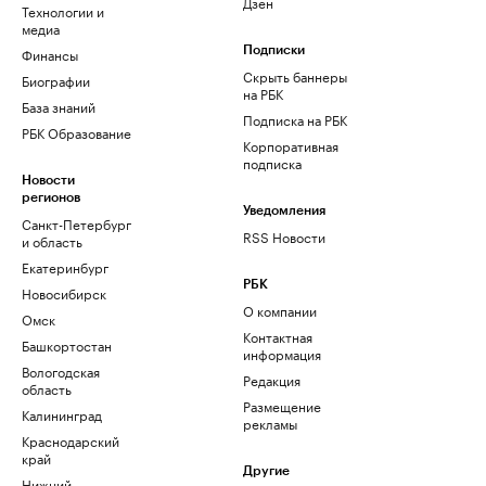
Дзен
Технологии и
медиа
Финансы
Подписки
Скрыть баннеры
Биографии
на РБК
База знаний
Подписка на РБК
РБК Образование
Корпоративная
подписка
Новости
регионов
Уведомления
Санкт-Петербург
RSS Новости
и область
Екатеринбург
РБК
Новосибирск
О компании
Омск
Контактная
Башкортостан
информация
Вологодская
Редакция
область
Размещение
Калининград
рекламы
Краснодарский
край
Другие
Нижний