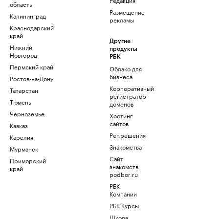
область
Размещение
Калининград
рекламы
Краснодарский
край
Другие
Нижний
продукты
Новгород
РБК
Пермский край
Облако для
бизнеса
Ростов-на-Дону
Корпоративный
Татарстан
регистратор
Тюмень
доменов
Черноземье
Хостинг
сайтов
Кавказ
Рег.решения
Карелия
Знакомства
Мурманск
Сайт
Приморский
знакомств
край
podbor.ru
РБК
Компании
РБК Курсы
Школа