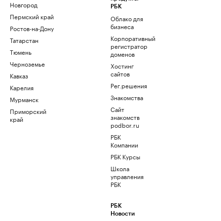
Новгород
РБК
Пермский край
Облако для
бизнеса
Ростов-на-Дону
Корпоративный
Татарстан
регистратор
Тюмень
доменов
Черноземье
Хостинг
сайтов
Кавказ
Рег.решения
Карелия
Знакомства
Мурманск
Сайт
Приморский
знакомств
край
podbor.ru
РБК
Компании
РБК Курсы
Школа
управления
РБК
РБК
Новости