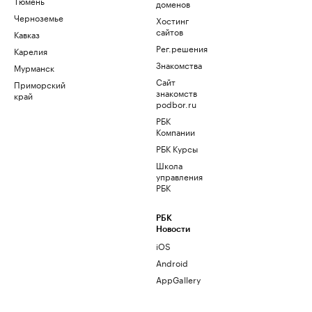
Тюмень
доменов
Черноземье
Хостинг
сайтов
Кавказ
Рег.решения
Карелия
Знакомства
Мурманск
Сайт
Приморский
знакомств
край
podbor.ru
РБК
Компании
РБК Курсы
Школа
управления
РБК
РБК
Новости
iOS
Android
AppGallery