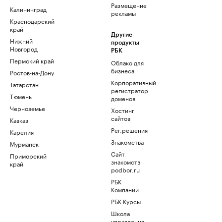
Размещение
Калининград
рекламы
Краснодарский
край
Другие
Нижний
продукты
Новгород
РБК
Пермский край
Облако для
бизнеса
Ростов-на-Дону
Корпоративный
Татарстан
регистратор
Тюмень
доменов
Черноземье
Хостинг
сайтов
Кавказ
Рег.решения
Карелия
Знакомства
Мурманск
Сайт
Приморский
знакомств
край
podbor.ru
РБК
Компании
РБК Курсы
Школа
управления