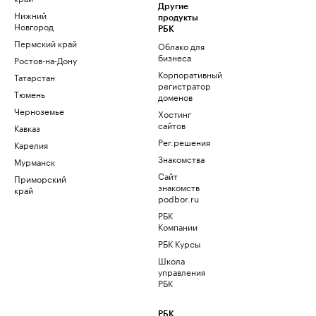
Другие
Нижний
продукты
Новгород
РБК
Пермский край
Облако для
бизнеса
Ростов-на-Дону
Корпоративный
Татарстан
регистратор
Тюмень
доменов
Черноземье
Хостинг
сайтов
Кавказ
Рег.решения
Карелия
Знакомства
Мурманск
Сайт
Приморский
знакомств
край
podbor.ru
РБК
Компании
РБК Курсы
Школа
управления
РБК
РБК