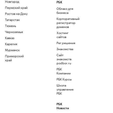
Новгород
РБК
Пермский край
Облако для
бизнеса
Ростов-на-Дону
Корпоративный
Татарстан
регистратор
Тюмень
доменов
Черноземье
Хостинг
сайтов
Кавказ
Рег.решения
Карелия
Знакомства
Мурманск
Сайт
Приморский
знакомств
край
podbor.ru
РБК
Компании
РБК Курсы
Школа
управления
РБК
РБК
Новости