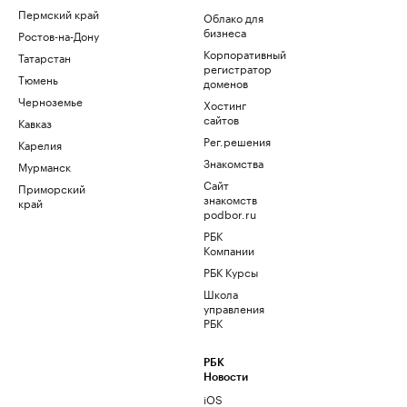
Пермский край
Облако для
бизнеса
Ростов-на-Дону
Корпоративный
Татарстан
регистратор
Тюмень
доменов
Черноземье
Хостинг
сайтов
Кавказ
Рег.решения
Карелия
Знакомства
Мурманск
Сайт
Приморский
знакомств
край
podbor.ru
РБК
Компании
РБК Курсы
Школа
управления
РБК
РБК
Новости
iOS