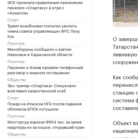
ЭСК признала правильным назначение
пенальти «Спартаку» в игре с
«Ахматом»
Спорт
Трамп возобновил попытки уволить
члена совета управляющих ФРС Лизу
Кук
О заверш
Политика
Татарста
Минобороны сообщило о взятии
ливневую
Ивановки в Харьковской области
сооружен
Политика
Пашинян и Алиев провели телефонный
разговор о мирном соглашении
Как сооб
Общество
перенесли
Экс-тренер «Спартака» Слишкович
возглавил казахстанский клуб
станцию о
Спорт
система ф
Пожар на Ильском НПЗ после падения
составила
обломков БПЛА потушили
Политика
Мосгорсуд взыскал ₽654 тыс. за залив
Объект в
квартиры из-за кошки, открывшей кран
национал
Общество
очистные 