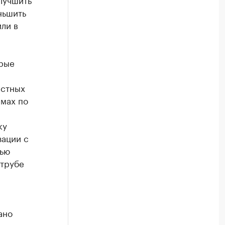
ньшить
ли в
орые
истных
мах по
ку
зации с
дью
 трубе
ано