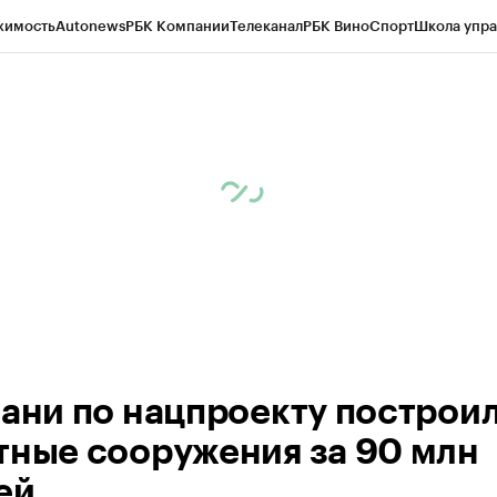
жимость
Autonews
РБК Компании
Телеканал
РБК Вино
Спорт
Школа упра
ипто
РБК Бизнес-среда
Дискуссионный клуб
Исследования
Кредитные 
рагентов
Политика
Экономика
Бизнес
Технологии и медиа
Финансы
Рын
зани по нацпроекту построи
тные сооружения за 90 млн
ей