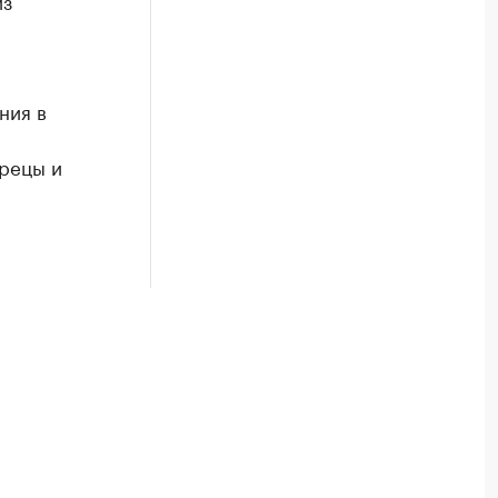
из
ния в
трецы и