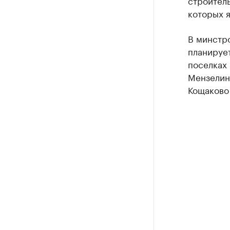
строител
которых я
В минстро
планируе
поселках
Мензелинс
Кощаково