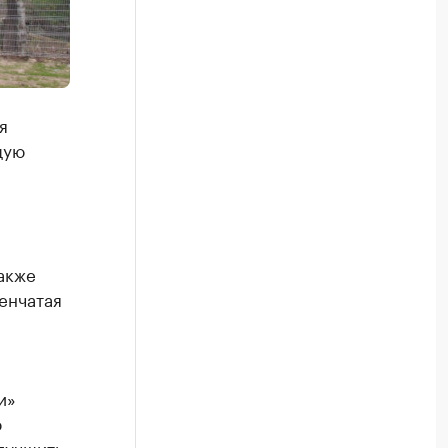
я
щую
акже
енчатая
и»
ю
лучшить