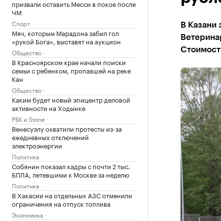
призвали оставить Месси в покое после
ЧМ
Спорт
В Казани
Мяч, которым Марадона забил гол
Ветеринар
«рукой Бога», выставят на аукцион
Стоимост
Общество
В Красноярском крае начали поиски
семьи с ребенком, пропавшей на реке
Кан
Общество
Каким будет новый эпицентр деловой
активности на Ходынке
РБК и Stone
Венесуэлу охватили протесты из-за
ежедневных отключений
электроэнергии
Политика
Собянин показал кадры с почти 2 тыс.
БПЛА, летевшими к Москве за неделю
Политика
В Хакасии на отдельных АЗС отменили
ограничения на отпуск топлива
Экономика