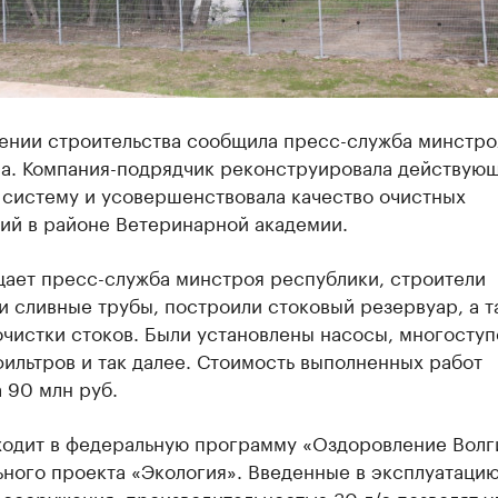
ении строительства сообщила пресс-служба минстро
на. Компания-подрядчик реконструировала действую
 систему и усовершенствовала качество очистных
ий в районе Ветеринарной академии.
щает пресс-служба минстроя республики, строители
 сливные трубы, построили стоковый резервуар, а т
чистки стоков. Были установлены насосы, многоступ
ильтров и так далее. Стоимость выполненных работ
 90 млн руб.
ходит в федеральную программу «Оздоровление Волг
ьного проекта «Экология». Введенные в эксплуатаци
сооружения, производительностью 30 л/с позволят у