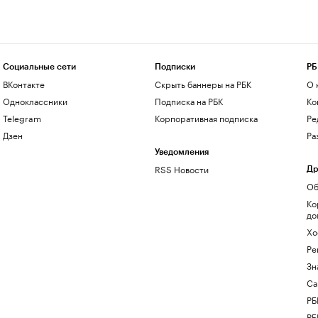
Социальные сети
Подписки
РБ
ВКонтакте
Скрыть баннеры на РБК
О 
Одноклассники
Подписка на РБК
Ко
Telegram
Корпоративная подписка
Ре
Дзен
Ра
Уведомления
RSS Новости
Др
Об
Ко
до
Хо
Ре
Зн
Са
РБ
РБ