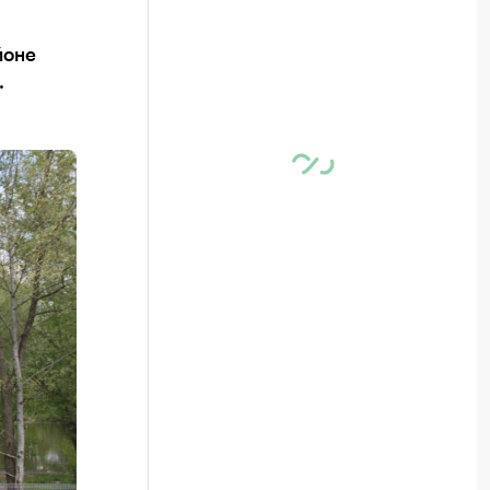
йоне
.