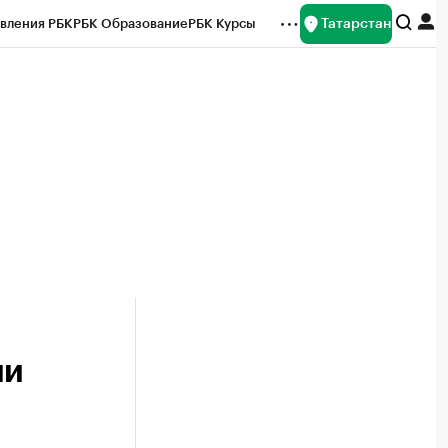
Татарстан
вления РБК
РБК Образование
РБК Курсы
рейтинги
Франшизы
Газета
ок наличной валюты
ли