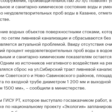
льное и санитарно-химическое состояние воды и уме
о неудовлетворительных проб воды в Казанке, отмети
стве.
ение водных объектов поверхностными стоками, кот
 по сетям ливневой канализации и сбрасываются без
является актуальной проблемой. Ввиду отсутствия оч
ий процент неудовлетворительных проб воды в водое
льным и санитарно-химическим показателям остается
Одним из источников негативного воздействия на ре
влялся сброс на ул.Сибирский тракт ливневой канали
ии Советского и Ново-Савиновского районов, площа
га по входной трубе диаметром 1 200 мм и выходной
м 1500 мм», – сообщили в министерстве.
 ГИСУ РТ, которое выступало госзаказчиком работ, в
ке по национальному проекту «Экология» запланиров