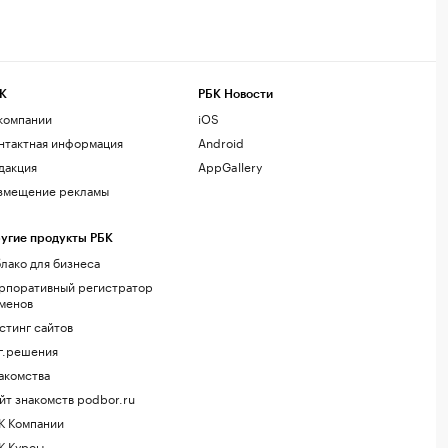
К
РБК Новости
компании
iOS
нтактная информация
Android
дакция
AppGallery
змещение рекламы
угие продукты РБК
лако для бизнеса
рпоративный регистратор
менов
стинг сайтов
г.решения
акомства
йт знакомств podbor.ru
К Компании
К Курсы