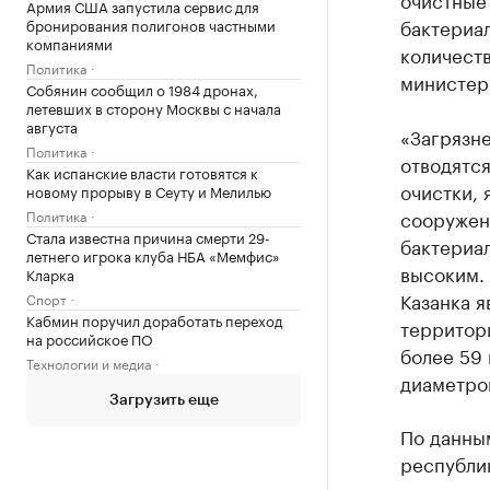
Армия США запустила сервис для
бактериа
бронирования полигонов частными
компаниями
количеств
Политика
министер
Собянин сообщил о 1984 дронах,
летевших в сторону Москвы с начала
августа
«Загрязн
Политика
отводятся
Как испанские власти готовятся к
очистки, 
новому прорыву в Сеуту и Мелилью
сооружен
Политика
Стала известна причина смерти 29-
бактериа
летнего игрока клуба НБА «Мемфис»
высоким. 
Кларка
Казанка я
Спорт
Кабмин поручил доработать переход
территор
на российское ПО
более 59 
Технологии и медиа
диаметро
Загрузить еще
По данным
республи