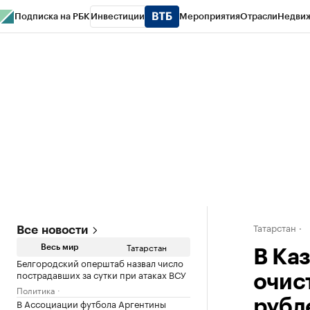
Подписка на РБК
Инвестиции
Мероприятия
Отрасли
Недви
РБК Life
Тренды
Визионеры
Национальные проекты
Город
Стиль
Кр
Спецпроекты СПб
Конференции СПб
Спецпроекты
Проверка конт
Татарстан
Все новости
Татарстан
Весь мир
В Ка
Белгородский оперштаб назвал число
пострадавших за сутки при атаках ВСУ
очис
Политика
В Ассоциации футбола Аргентины
рубл