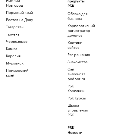
продукты
Новгород
РБК
Пермский край
Облако для
бизнеса
Ростов-на-Дону
Корпоративный
Татарстан
регистратор
Тюмень
доменов
Черноземье
Хостинг
сайтов
Кавказ
Рег.решения
Карелия
Знакомства
Мурманск
Сайт
Приморский
знакомств
край
podbor.ru
РБК
Компании
РБК Курсы
Школа
управления
РБК
РБК
Новости