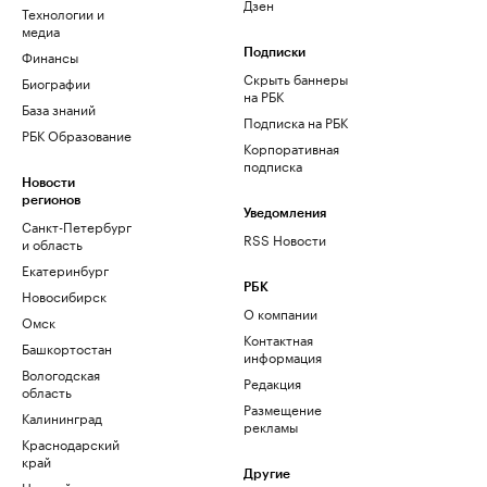
Дзен
Технологии и
медиа
Финансы
Подписки
Скрыть баннеры
Биографии
на РБК
База знаний
Подписка на РБК
РБК Образование
Корпоративная
подписка
Новости
регионов
Уведомления
Санкт-Петербург
RSS Новости
и область
Екатеринбург
РБК
Новосибирск
О компании
Омск
Контактная
Башкортостан
информация
Вологодская
Редакция
область
Размещение
Калининград
рекламы
Краснодарский
край
Другие
Нижний