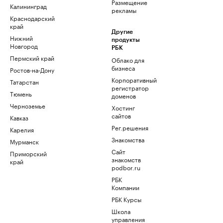
Размещение
Калининград
рекламы
Краснодарский
край
Другие
Нижний
продукты
Новгород
РБК
Пермский край
Облако для
бизнеса
Ростов-на-Дону
Корпоративный
Татарстан
регистратор
Тюмень
доменов
Черноземье
Хостинг
сайтов
Кавказ
Рег.решения
Карелия
Знакомства
Мурманск
Сайт
Приморский
знакомств
край
podbor.ru
РБК
Компании
РБК Курсы
Школа
управления