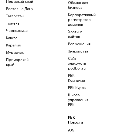
Пермский край
Облако для
бизнеса
Ростов-на-Дону
Корпоративный
Татарстан
регистратор
Тюмень
доменов
Черноземье
Хостинг
сайтов
Кавказ
Рег.решения
Карелия
Знакомства
Мурманск
Сайт
Приморский
знакомств
край
podbor.ru
РБК
Компании
РБК Курсы
Школа
управления
РБК
РБК
Новости
iOS