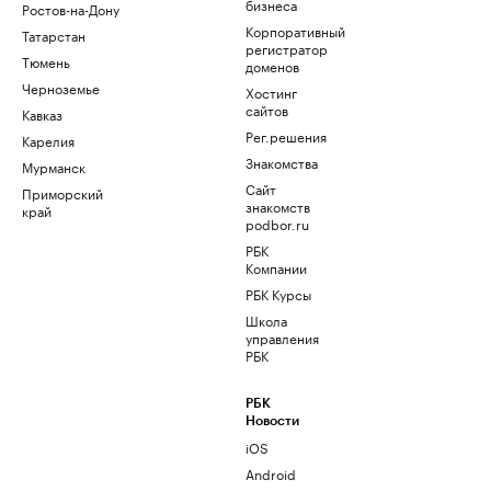
бизнеса
Ростов-на-Дону
Корпоративный
Татарстан
регистратор
Тюмень
доменов
Черноземье
Хостинг
сайтов
Кавказ
Рег.решения
Карелия
Знакомства
Мурманск
Сайт
Приморский
знакомств
край
podbor.ru
РБК
Компании
РБК Курсы
Школа
управления
РБК
РБК
Новости
iOS
Android