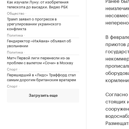
Ранее бы
Как изучали Луну: от изобретения
телескопа до высадки. Видео РБК
неизлечи
Общество
несовмес
Трамп заявил о прогрессе в
неперено
урегулировании украинского
конфликта
Политика
В феврал
Гендиректор «ИжАвиа» объявил об
приютов 
увольнении
государс
Политика
некоммер
Матч Первой лиги перенесли из-за
проблем с вылетом «Сочи» в Москву
прописали
Спорт
оборудова
Перешедший в «Лидс» Траффорд стал
кормление
самым дорогим британским вратарем
Спорт
Согласно
Загрузить еще
стоящих и
сооружен
водоснаб
Размещат