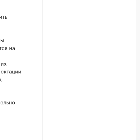
ить
ты
тся на
них
лектации
,
дельно
.