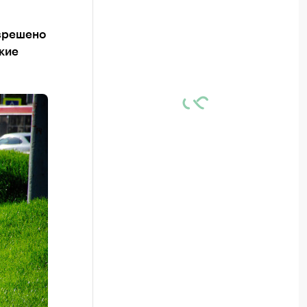
азрешено
кие