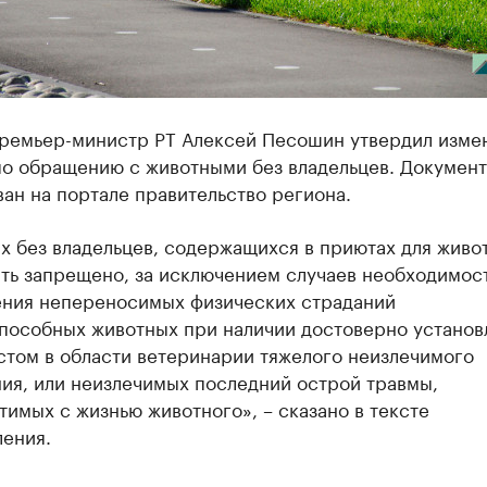
премьер-министр РТ Алексей Песошин утвердил изме
по обращению с животными без владельцев. Документ
ан на портале правительство региона.
х без владельцев, содержащихся в приютах для живо
ть запрещено, за исключением случаев необходимос
ния непереносимых физических страданий
пособных животных при наличии достоверно установ
стом в области ветеринарии тяжелого неизлечимого
ия, или неизлечимых последний острой травмы,
имых с жизнью животного», – сказано в тексте
ления.