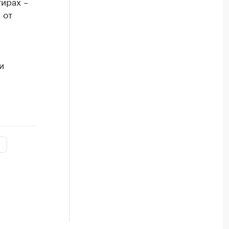
тирах –
 от
и
и