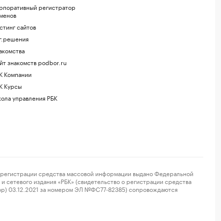
рпоративный регистратор
менов
стинг сайтов
г.решения
акомства
йт знакомств podbor.ru
К Компании
К Курсы
ола управления РБК
регистрации средства массовой информации выдано Федеральной
и сетевого издания «РБК» (свидетельство о регистрации средства
ор) 03.12.2021 за номером ЭЛ №ФС77-82385) сопровождаются