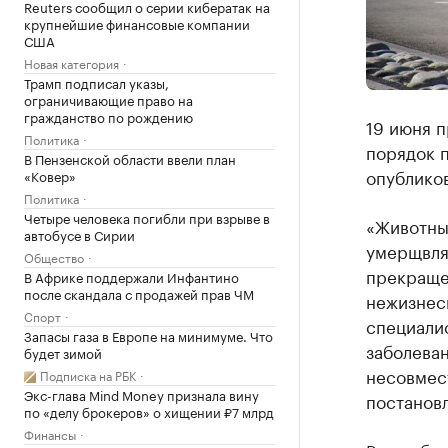
Reuters сообщил о серии кибератак на
крупнейшие финансовые компании
США
Новая категория
Трамп подписал указы,
ограничивающие право на
гражданство по рождению
19 июня 
Политика
порядок 
В Пензенской области ввели план
опубликов
«Ковер»
Политика
Четыре человека погибли при взрыве в
«Животны
автобусе в Сирии
умерщвля
Общество
прекраще
В Африке поддержали Инфантино
после скандала с продажей прав ЧМ
нежизнес
Спорт
специали
Запасы газа в Европе на минимуме. Что
заболеван
будет зимой
несовмест
Подписка на РБК
Экс-глава Mind Money признала вину
постанов
по «делу брокеров» о хищении ₽7 млрд
Финансы