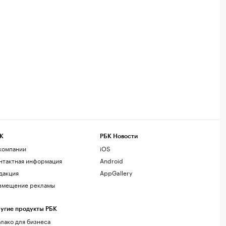
К
РБК Новости
компании
iOS
нтактная информация
Android
дакция
AppGallery
змещение рекламы
угие продукты РБК
лако для бизнеса