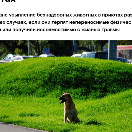
тане усыпление безнадзорных животных в приютах р
тех случаях, если они терпят непереносимые физичес
я или получили несовместимые с жизнью травмы