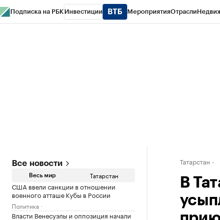
Подписка на РБК
Инвестиции
Мероприятия
Отрасли
Недви
РБК Life
Тренды
Визионеры
Национальные проекты
Город
Стиль
Кр
Спецпроекты СПб
Конференции СПб
Спецпроекты
Проверка конт
Татарстан
Все новости
Татарстан
Весь мир
В Та
США ввели санкции в отношении
военного атташе Кубы в России
усып
Политика
Власти Венесуэлы и оппозиция начали
прию