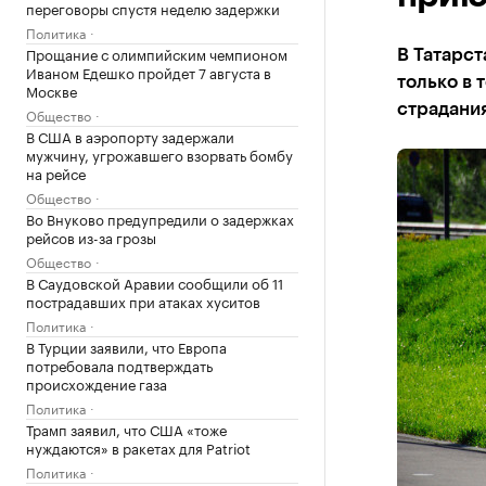
переговоры спустя неделю задержки
Политика
Прощание с олимпийским чемпионом
В Татарс
Иваном Едешко пройдет 7 августа в
только в 
Москве
страдани
Общество
В США в аэропорту задержали
мужчину, угрожавшего взорвать бомбу
на рейсе
Общество
Во Внуково предупредили о задержках
рейсов из-за грозы
Общество
В Саудовской Аравии сообщили об 11
пострадавших при атаках хуситов
Политика
В Турции заявили, что Европа
потребовала подтверждать
происхождение газа
Политика
Трамп заявил, что США «тоже
нуждаются» в ракетах для Patriot
Политика