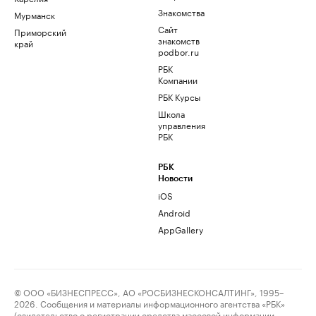
Знакомства
Мурманск
Сайт
Приморский
знакомств
край
podbor.ru
РБК
Компании
РБК Курсы
Школа
управления
РБК
РБК
Новости
iOS
Android
AppGallery
© ООО «БИЗНЕСПРЕСС», АО «РОСБИЗНЕСКОНСАЛТИНГ», 1995–
2026. Сообщения и материалы информационного агентства «РБК»
(свидетельство о регистрации средства массовой информации