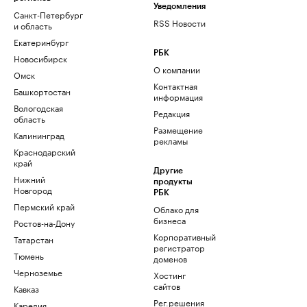
Уведомления
Санкт-Петербург
RSS Новости
и область
Екатеринбург
РБК
Новосибирск
О компании
Омск
Контактная
Башкортостан
информация
Вологодская
Редакция
область
Размещение
Калининград
рекламы
Краснодарский
край
Другие
Нижний
продукты
Новгород
РБК
Пермский край
Облако для
бизнеса
Ростов-на-Дону
Корпоративный
Татарстан
регистратор
Тюмень
доменов
Черноземье
Хостинг
сайтов
Кавказ
Рег.решения
Карелия