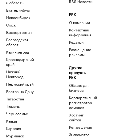
RSS Новости
и область
Екатеринбург
РБК
Новосибирск
О компании
Омск
Контактная
Башкортостан
информация
Вологодская
Редакция
область
Размещение
Калининград
рекламы
Краснодарский
край
Другие
Нижний
продукты
Новгород
РБК
Пермский край
Облако для
бизнеса
Ростов-на-Дону
Корпоративный
Татарстан
регистратор
Тюмень
доменов
Черноземье
Хостинг
сайтов
Кавказ
Рег.решения
Карелия
Знакомства
Мурманск