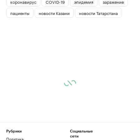
коронавирус
COVID-19
эпидемия
заражение
пациенты
новости Казани
новости Татарстана
Рубрики
Социальные
сети
Политика