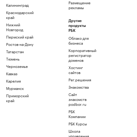
Размещение
Калининград
рекламы
Краснодарский
край
Другие
Нижний
продукты
Новгород
РБК
Пермский край
Облако для
бизнеса
Ростов-на-Дону
Корпоративный
Татарстан
регистратор
Тюмень
доменов
Черноземье
Хостинг
сайтов
Кавказ
Рег.решения
Карелия
Знакомства
Мурманск
Сайт
Приморский
знакомств
край
podbor.ru
РБК
Компании
РБК Курсы
Школа
управления