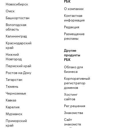
РБК
Новосибирск
О компании
Омск
Контактная
Башкортостан
информация
Вологодская
Редакция
область
Размещение
Калининград
рекламы
Краснодарский
край
Другие
Нижний
продукты
Новгород
РБК
Пермский край
Облако для
бизнеса
Ростов-на-Дону
Корпоративный
Татарстан
регистратор
Тюмень
доменов
Черноземье
Хостинг
сайтов
Кавказ
Рег.решения
Карелия
Знакомства
Мурманск
Сайт
Приморский
знакомств
край