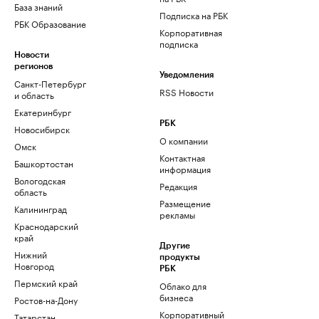
База знаний
Подписка на РБК
РБК Образование
Корпоративная
подписка
Новости
регионов
Уведомления
Санкт-Петербург
RSS Новости
и область
Екатеринбург
РБК
Новосибирск
О компании
Омск
Контактная
Башкортостан
информация
Вологодская
Редакция
область
Размещение
Калининград
рекламы
Краснодарский
край
Другие
Нижний
продукты
Новгород
РБК
Пермский край
Облако для
бизнеса
Ростов-на-Дону
Корпоративный
Татарстан