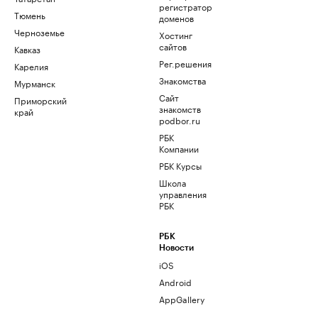
регистратор
Тюмень
доменов
Черноземье
Хостинг
сайтов
Кавказ
Рег.решения
Карелия
Знакомства
Мурманск
Сайт
Приморский
знакомств
край
podbor.ru
РБК
Компании
РБК Курсы
Школа
управления
РБК
РБК
Новости
iOS
Android
AppGallery